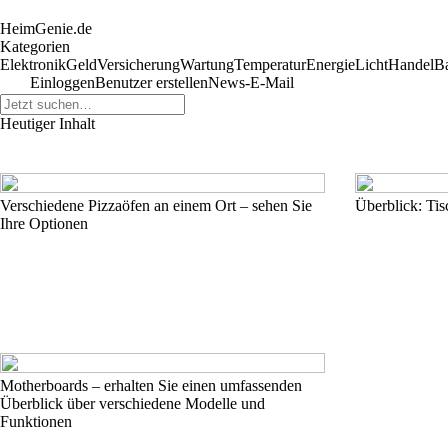
HeimGenie.de
Kategorien
Elektronik
Geld
Versicherung
Wartung
Temperatur
Energie
Licht
Handel
B
Einloggen
Benutzer erstellen
News-E-Mail
Heutiger Inhalt
Verschiedene Pizzaöfen an einem Ort – sehen Sie
Überblick: Tis
Ihre Optionen
Motherboards – erhalten Sie einen umfassenden
Überblick über verschiedene Modelle und
Funktionen