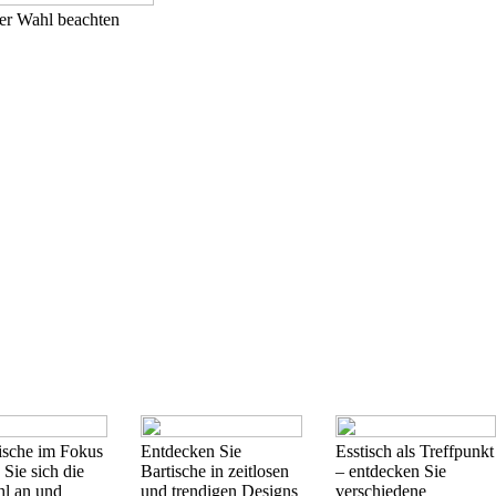
rer Wahl beachten
ische im Fokus
Entdecken Sie
Esstisch als Treffpunkt
 Sie sich die
Bartische in zeitlosen
– entdecken Sie
l an und
und trendigen Designs
verschiedene