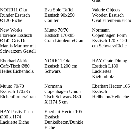
Glas
NORR11 Oku
Eva Solo Taffel
Valerie Objects
Runder Esstisch
Esstisch 90x250
Wooden Esstisch
Ø120 Eiche
Conifer
Oval Elfenbein/Eich
New Works
Muuto 70/70
Normann
Florence Esstisch
Esstisch 170x85
Copenhagen Form
Ø145 Gris Du
Grau Linoleum/Grau
Esstisch 120 x 120
Marais Marmor mit
cm Schwarz/Eiche
Schwarzem Gestell
Eberhart Aldric
NORR11 Oku
HAY Crate Dining
Café-Tisch Ø80
Esstisch L200 cm
Esstisch L180
Helles Eichenholz
Schwarz
Lackiertes
Kiefernholz
Muuto 70/70
Normann
Eberhart Hector 105
Esstisch 170x85
Copenhagen Union
Esstisch
Eichenfurnier/Grau
Tisch Schwarz Ø80
Hellbeton/Helleiche
X H74,5 cm
HAY Pastis Tisch
Eberhart Hector 105
Ø90 x H74
Esstisch
Lackierte Eiche
Dunkelbeton/Dunkle
Eiche