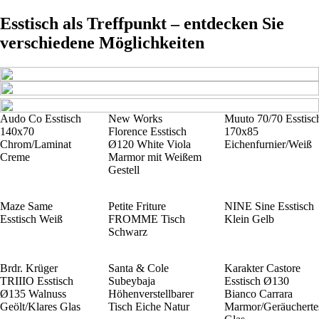
Esstisch als Treffpunkt – entdecken Sie
verschiedene Möglichkeiten
Audo Co Esstisch
New Works
Muuto 70/70 Esstisc
140x70
Florence Esstisch
170x85
Chrom/Laminat
Ø120 White Viola
Eichenfurnier/Weiß
Creme
Marmor mit Weißem
Gestell
Maze Same
Petite Friture
NINE Sine Esstisch
Esstisch Weiß
FROMME Tisch
Klein Gelb
Schwarz
Brdr. Krüger
Santa & Cole
Karakter Castore
TRIIIO Esstisch
Subeybaja
Esstisch Ø130
Ø135 Walnuss
Höhenverstellbarer
Bianco Carrara
Geölt/Klares Glas
Tisch Eiche Natur
Marmor/Geräucherte