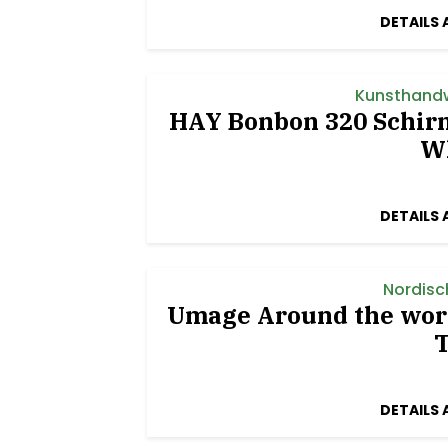
DETAILS 
Kunsthandw
HAY Bonbon 320 Schir
W
DETAILS 
Nordisc
Umage Around the worl
DETAILS 