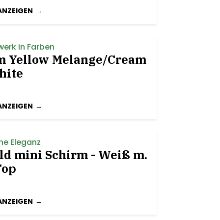
ANZEIGEN
erk in Farben
m Yellow Melange/Cream
hite
ANZEIGEN
he Eleganz
d mini Schirm - Weiß m.
Top
ANZEIGEN