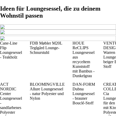
Ideen für Loungesessel, die zu deinem
Wohnstil passen
Cane-Line
FDB Møbler M20L
HOUE
VENT
Flip
Teglgård Lounge-
ReCLIPS
DESI
Loungesessel
Schnurstuhl
Loungesessel
Warren
- Teakholz
aus
Lounges
recyceltem
beiger 
Kunststoff
Stoff
mit Bambus -
Dunkelgrau
ACT
BLOOMINGVILLE
DAN-FORM
CREA
NORDIC
Allure Loungesessel
Dubna
COLL
Center
- natur Polyester und
Loungesessel
Cia
Loungesessel
Nylon
- brauner
Lounge
-
Bouclé-Stoff
für den
sandfarbenes
mit Kis
Polyester
Polyest