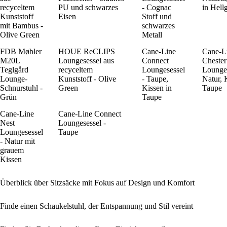
recyceltem
PU und schwarzes
- Cognac
in Hell
Kunststoff
Eisen
Stoff und
mit Bambus -
schwarzes
Olive Green
Metall
FDB Møbler
HOUE ReCLIPS
Cane-Line
Cane-L
M20L
Loungesessel aus
Connect
Chester
Teglgård
recyceltem
Loungesessel
Lounges
Lounge-
Kunststoff - Olive
- Taupe,
Natur, 
Schnurstuhl -
Green
Kissen in
Taupe
Grün
Taupe
Cane-Line
Cane-Line Connect
Nest
Loungesessel -
Loungesessel
Taupe
- Natur mit
grauem
Kissen
Überblick über Sitzsäcke mit Fokus auf Design und Komfort
Finde einen Schaukelstuhl, der Entspannung und Stil vereint