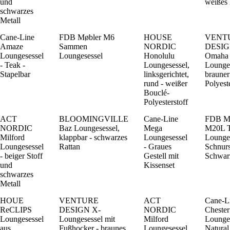
und
weißes 
schwarzes
Metall
Cane-Line
FDB Møbler M6
HOUSE
VENT
Amaze
Sammen
NORDIC
DESI
Loungesessel
Loungesessel
Honolulu
Omaha
- Teak -
Loungesessel,
Lounges
Stapelbar
linksgerichtet,
brauner
rund - weißer
Polyest
Bouclé-
Polyesterstoff
ACT
BLOOMINGVILLE
Cane-Line
FDB M
NORDIC
Baz Loungesessel,
Mega
M20L T
Milford
klappbar - schwarzes
Loungesessel
Lounge
Loungesessel
Rattan
- Graues
Schnurs
- beiger Stoff
Gestell mit
Schwar
und
Kissenset
schwarzes
Metall
HOUE
VENTURE
ACT
Cane-L
ReCLIPS
DESIGN X-
NORDIC
Chester
Loungesessel
Loungesessel mit
Milford
Lounges
aus
Fußhocker - braunes
Loungesessel
Natural