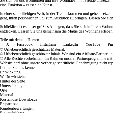
Sie sich bei uns wohlfühlen und Ihre Wohnideen mit Freude umsetzen kö
eine Funktion – es ist eine Kunst.
In einer schnelllebigen Welt, in der Trends kommen und gehen, setzen 
geht, Ihren persönlichen Stil zum Ausdruck zu bringen. Lassen Sie sic
Schließlich ist es unser größtes Anliegen, dass Sie sich in Ihrem W
entdecken. Lassen Sie uns gemeinsam die Magie des Wohnens erleben u
Teile mit deinem Herzen
X
Facebook
Instagram
LinkedIn
YouTube
Pin
© Urheberrechtlich geschütztes Material.
© Urheberrechtlich geschützter Inhalt. Wir sind ein Affiliate-Partner
© Alle Rechte vorbehalten. Im Rahmen unserer Partnerprogramme mit E
Website darf ohne unsere vorherige schriftliche Genehmigung nicht rep
Lernen Sie uns kennen
Entwicklung
Wofür wir stehen
Hinter der Seite
Unterstützung
Orte
Material
Kostenlose Downloads
Ersparnisse
Kundenbewertungen
Einkaufsführer