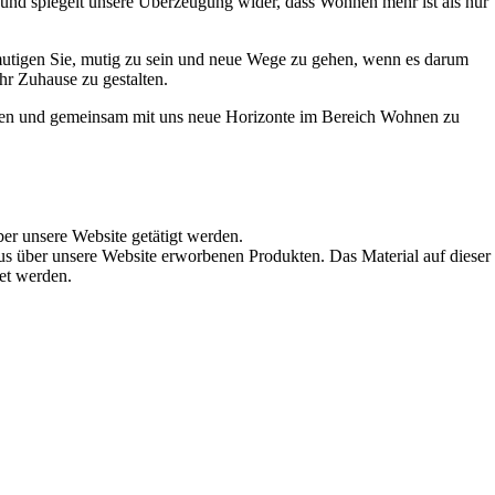
t und spiegelt unsere Überzeugung wider, dass Wohnen mehr ist als nur
ermutigen Sie, mutig zu sein und neue Wege zu gehen, wenn es darum
hr Zuhause zu gestalten.
werden und gemeinsam mit uns neue Horizonte im Bereich Wohnen zu
ber unsere Website getätigt werden.
s über unsere Website erworbenen Produkten. Das Material auf dieser
det werden.