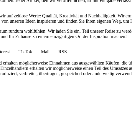
nnen. Jeder Artikel, den wir veröffentlichen, ist mit Hingabe verfass
wir auf zeitlose Werte: Qualität, Kreativität und Nachhaltigkeit. Wir 
h von unseren Ideen inspirieren und finden Sie Ihren eigenen Weg, um I
ohnraum rundum wohlfühlen. Wir laden Sie ein, Teil unserer Reise zu 
nd Ihr Zuhause zu einem einzigartigen Ort der Inspiration machen!
terest
TikTok
Mail
RSS
 und erhalten möglicherweise Einnahmen aus ausgewählten Käufen, die ü
inzelhändlern erhalten wir möglicherweise einen Teil des Umsatzes au
roduziert, verbreitet, übertragen, gespeichert oder anderweitig verwen