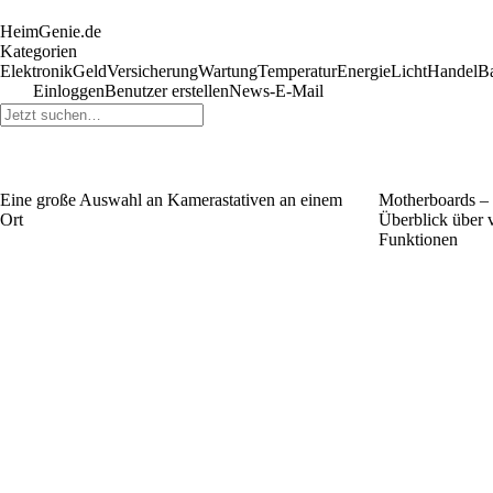
HeimGenie.de
Kategorien
Elektronik
Geld
Versicherung
Wartung
Temperatur
Energie
Licht
Handel
B
Einloggen
Benutzer erstellen
News-E-Mail
Eine große Auswahl an Kamerastativen an einem
Motherboards – 
Ort
Überblick über 
Funktionen