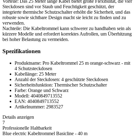
Vorteile: Das 25 Meter lange Kabel bietet große Flexibilität, die vier
Steckdosen sind vor Staub und Feuchtigkeit geschützt, der
integrierte thermische Schutzschalter erhöht die Sicherheit, und das
robuste sowie sichtbare Design macht sie leicht zu finden und zu
verwenden.
Nachteile: Die Kabeltrommel kann schwerer zu handhaben sein als
kürzere Modelle und erfordert korrektes Aufrollen, um Überhitzung
bei hoher Belastung zu vermeiden.
Spezifikationen
Produktname: Pro Kabeltrommel 25 m orange-schwarz - mit
4 Schutzsteckdosen
Kabellänge: 25 Meter
Anzahl der Steckdosen: 4 geschützte Steckdosen
Sicherheitsfunktion: Thermischer Schutzschalter
Farbe: Orange und Schwarz
Modell: 4040849713552
EAN: 4040849713552
Artikelnummer: 2983527
Details anzeigen
7
Professionelle Haltbarkeit
Blue electric Kabeltrommel Basicline - 40 m