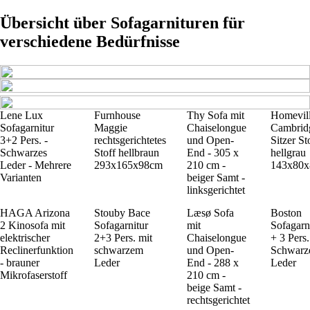
Übersicht über Sofagarnituren für
verschiedene Bedürfnisse
Lene Lux
Furnhouse
Thy Sofa mit
Homevil
Sofagarnitur
Maggie
Chaiselongue
Cambrid
3+2 Pers. -
rechtsgerichtetes
und Open-
Sitzer St
Schwarzes
Stoff hellbraun
End - 305 x
hellgrau
Leder - Mehrere
293x165x98cm
210 cm -
143x80
Varianten
beiger Samt -
linksgerichtet
HAGA Arizona
Stouby Bace
Læsø Sofa
Boston
2 Kinosofa mit
Sofagarnitur
mit
Sofagarn
elektrischer
2+3 Pers. mit
Chaiselongue
+ 3 Pers.
Reclinerfunktion
schwarzem
und Open-
Schwarz
- brauner
Leder
End - 288 x
Leder
Mikrofaserstoff
210 cm -
beige Samt -
rechtsgerichtet