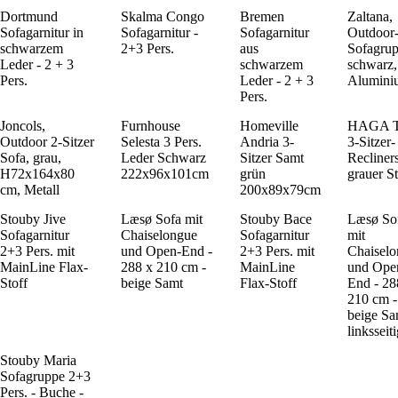
Dortmund
Skalma Congo
Bremen
Zaltana,
Sofagarnitur in
Sofagarnitur -
Sofagarnitur
Outdoor
schwarzem
2+3 Pers.
aus
Sofagrup
Leder - 2 + 3
schwarzem
schwarz,
Pers.
Leder - 2 + 3
Alumini
Pers.
Joncols,
Furnhouse
Homeville
HAGA T
Outdoor 2-Sitzer
Selesta 3 Pers.
Andria 3-
3-Sitzer-
Sofa, grau,
Leder Schwarz
Sitzer Samt
Recliners
H72x164x80
222x96x101cm
grün
grauer St
cm, Metall
200x89x79cm
Stouby Jive
Læsø Sofa mit
Stouby Bace
Læsø So
Sofagarnitur
Chaiselongue
Sofagarnitur
mit
2+3 Pers. mit
und Open-End -
2+3 Pers. mit
Chaisel
MainLine Flax-
288 x 210 cm -
MainLine
und Ope
Stoff
beige Samt
Flax-Stoff
End - 28
210 cm -
beige Sa
linksseit
Stouby Maria
Sofagruppe 2+3
Pers. - Buche -