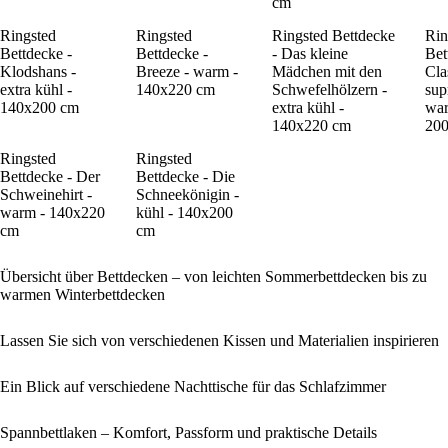
cm
Ringsted
Ringsted
Ringsted Bettdecke
Rin
Bettdecke -
Bettdecke -
- Das kleine
Bet
Klodshans -
Breeze - warm -
Mädchen mit den
Cla
extra kühl -
140x220 cm
Schwefelhölzern -
sup
140x200 cm
extra kühl -
war
140x220 cm
20
Ringsted
Ringsted
Bettdecke - Der
Bettdecke - Die
Schweinehirt -
Schneekönigin -
warm - 140x220
kühl - 140x200
cm
cm
Übersicht über Bettdecken – von leichten Sommerbettdecken bis zu
warmen Winterbettdecken
Lassen Sie sich von verschiedenen Kissen und Materialien inspirieren
Ein Blick auf verschiedene Nachttische für das Schlafzimmer
Spannbettlaken – Komfort, Passform und praktische Details