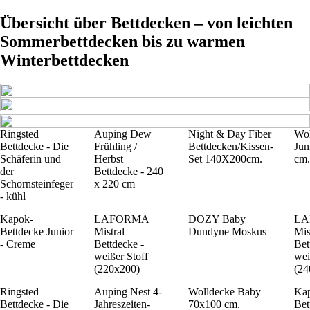
Übersicht über Bettdecken – von leichten
Sommerbettdecken bis zu warmen
Winterbettdecken
Ringsted
Auping Dew
Night & Day Fiber
Wol
Bettdecke - Die
Frühling /
Bettdecken/Kissen-
Jun
Schäferin und
Herbst
Set 140X200cm.
cm.
der
Bettdecke - 240
Schornsteinfeger
x 220 cm
- kühl
Kapok-
LAFORMA
DOZY Baby
LA
Bettdecke Junior
Mistral
Dundyne Moskus
Mis
- Creme
Bettdecke -
Bet
weißer Stoff
wei
(220x200)
(24
Ringsted
Auping Nest 4-
Wolldecke Baby
Kap
Bettdecke - Die
Jahreszeiten-
70x100 cm.
Bet