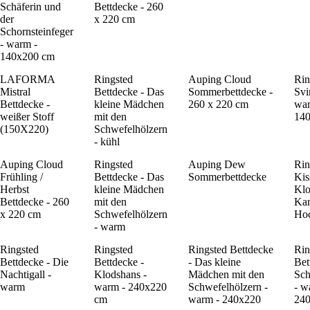
Schäferin und
Bettdecke - 260
der
x 220 cm
Schornsteinfeger
- warm -
140x200 cm
LAFORMA
Ringsted
Auping Cloud
Rin
Mistral
Bettdecke - Das
Sommerbettdecke -
Svi
Bettdecke -
kleine Mädchen
260 x 220 cm
war
weißer Stoff
mit den
14
(150X220)
Schwefelhölzern
- kühl
Auping Cloud
Ringsted
Auping Dew
Rin
Frühling /
Bettdecke - Das
Sommerbettdecke
Kis
Herbst
kleine Mädchen
Klo
Bettdecke - 260
mit den
Ka
x 220 cm
Schwefelhölzern
Ho
- warm
Ringsted
Ringsted
Ringsted Bettdecke
Rin
Bettdecke - Die
Bettdecke -
- Das kleine
Bet
Nachtigall -
Klodshans -
Mädchen mit den
Sch
warm
warm - 240x220
Schwefelhölzern -
- w
cm
warm - 240x220
24