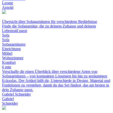
Leonie
Arnold
Übersicht über Sofagarnituren für verschiedene Bedürfnisse
Finde die Sofagarnitur, die zu deinem Zuhause und deinem
Lebensstil passt
Sofa
Sofa
Sofagarnituren
Einrichtung
Möbel
Wohnzimmer
Komfort
6 min
Verschaffe dir einen Überblick über verschiedene Arten von
Sofagarnituren – von kompakten Lösungen bis hin zu geräumigen
Ecksofas. Der Artikel hilft dir, Unterschiede in Design, Material und
Funktionen zu verstehen, damit du das Set findest, das am besten in
dein Zuhause passt.
Gabriel Schneider
Gabriel
Schneider