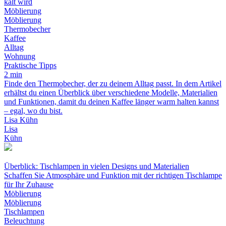
kalt wird
Möblierung
Möblierung
Thermobecher
Kaffee
Alltag
Wohnung
Praktische Tipps
2 min
Finde den Thermobecher, der zu deinem Alltag passt. In dem Artikel
erhältst du einen Überblick über verschiedene Modelle, Materialien
und Funktionen, damit du deinen Kaffee länger warm halten kannst
– egal, wo du bist.
Lisa Kühn
Lisa
Kühn
Überblick: Tischlampen in vielen Designs und Materialien
Schaffen Sie Atmosphäre und Funktion mit der richtigen Tischlampe
für Ihr Zuhause
Möblierung
Möblierung
Tischlampen
Beleuchtung