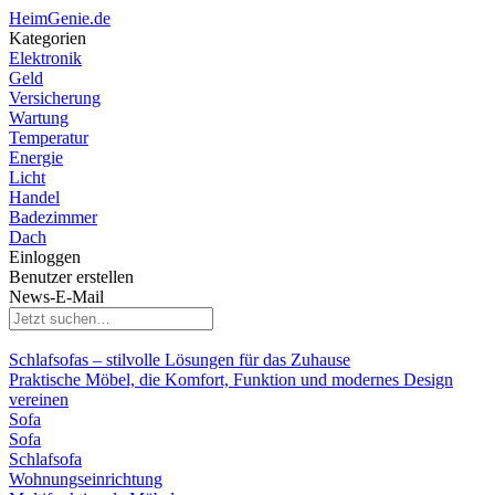
HeimGenie.de
Kategorien
Elektronik
Geld
Versicherung
Wartung
Temperatur
Energie
Licht
Handel
Badezimmer
Dach
Einloggen
Benutzer erstellen
News-E-Mail
Schlafsofas – stilvolle Lösungen für das Zuhause
Praktische Möbel, die Komfort, Funktion und modernes Design
vereinen
Sofa
Sofa
Schlafsofa
Wohnungseinrichtung