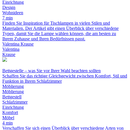
Einrichtung
Design
Wohnideen
7 min
Finden Sie Inspiration für Tischlampen in vielen Stilen und
Materialien. Der Artikel gibt einen Überblick über verschiedene
Typen, damit Sie die Lampe wählen können, die am besten zu
Ihrem Zuhause und Ihren Bedürfnissen passt.
Valentina Krause
Valentina
Krause
Bettgestelle – was Sie vor Ihrer Wahl beachten sollten
Schaffen Sie das richtige Gleichgewicht zwischen Komfort, Stil und
Funktion in Ihrem Schlafzimmer
Möblierung
Möblierung
Bettgestell
Schlafzimmer
Einrichtung
Komfort
Möbel
4 min
Verschaffen Sie sich einen Überblick über verschiedene Arten von