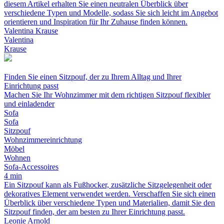
diesem Artikel erhalten Sie einen neutralen Überblick über
verschiedene Typen und Modelle, sodass Sie sich leicht im Angebot
orientieren und Inspiration für Ihr Zuhause finden können.
Valentina Krause
Valentina
Krause
Finden Sie einen Sitzpouf, der zu Ihrem Alltag und Ihrer
Einrichtung passt
Machen Sie Ihr Wohnzimmer mit dem richtigen Sitzpouf flexibler
und einladender
Sofa
Sofa
Sitzpouf
Wohnzimmereinrichtung
Möbel
Wohnen
Sofa-Accessoires
4 min
Ein Sitzpouf kann als Fußhocker, zusätzliche Sitzgelegenheit oder
dekoratives Element verwendet werden. Verschaffen Sie sich einen
Überblick über verschiedene Typen und Materialien, damit Sie den
Sitzpouf finden, der am besten zu Ihrer Einrichtung passt.
Leonie Arnold