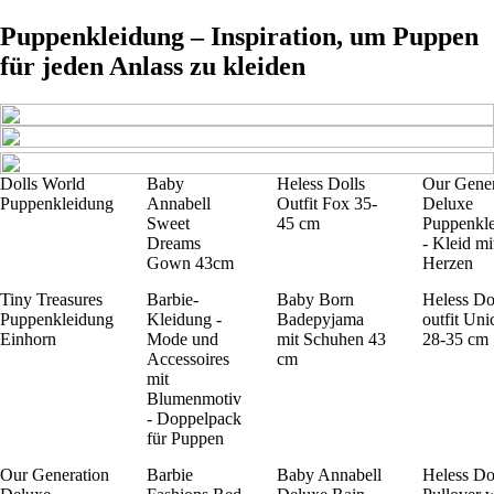
Puppenkleidung – Inspiration, um Puppen
für jeden Anlass zu kleiden
Dolls World
Baby
Heless Dolls
Our Gener
Puppenkleidung
Annabell
Outfit Fox 35-
Deluxe
Sweet
45 cm
Puppenkl
Dreams
- Kleid mi
Gown 43cm
Herzen
Tiny Treasures
Barbie-
Baby Born
Heless Do
Puppenkleidung
Kleidung -
Badepyjama
outfit Uni
Einhorn
Mode und
mit Schuhen 43
28-35 cm
Accessoires
cm
mit
Blumenmotiv
- Doppelpack
für Puppen
Our Generation
Barbie
Baby Annabell
Heless Do