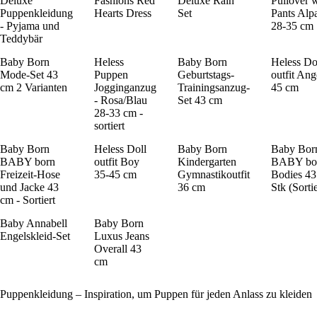
Deluxe
Fashions Red
Deluxe Rain
Pullover 
Puppenkleidung
Hearts Dress
Set
Pants Alp
- Pyjama und
28-35 cm
Teddybär
Baby Born
Heless
Baby Born
Heless Do
Mode-Set 43
Puppen
Geburtstags-
outfit Ang
cm 2 Varianten
Jogginganzug
Trainingsanzug-
45 cm
- Rosa/Blau
Set 43 cm
28-33 cm -
sortiert
Baby Born
Heless Doll
Baby Born
Baby Bor
BABY born
outfit Boy
Kindergarten
BABY bo
Freizeit-Hose
35-45 cm
Gymnastikoutfit
Bodies 43
und Jacke 43
36 cm
Stk (Sortie
cm - Sortiert
Baby Annabell
Baby Born
Engelskleid-Set
Luxus Jeans
Overall 43
cm
Puppenkleidung – Inspiration, um Puppen für jeden Anlass zu kleiden