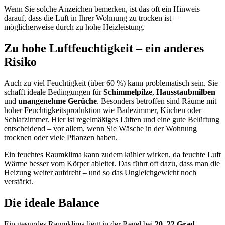
Wenn Sie solche Anzeichen bemerken, ist das oft ein Hinweis
darauf, dass die Luft in Ihrer Wohnung zu trocken ist –
möglicherweise durch zu hohe Heizleistung.
Zu hohe Luftfeuchtigkeit – ein anderes
Risiko
Auch zu viel Feuchtigkeit (über 60 %) kann problematisch sein. Sie
schafft ideale Bedingungen für
Schimmelpilze
,
Hausstaubmilben
und
unangenehme Gerüche
. Besonders betroffen sind Räume mit
hoher Feuchtigkeitsproduktion wie Badezimmer, Küchen oder
Schlafzimmer. Hier ist regelmäßiges Lüften und eine gute Belüftung
entscheidend – vor allem, wenn Sie Wäsche in der Wohnung
trocknen oder viele Pflanzen haben.
Ein feuchtes Raumklima kann zudem kühler wirken, da feuchte Luft
Wärme besser vom Körper ableitet. Das führt oft dazu, dass man die
Heizung weiter aufdreht – und so das Ungleichgewicht noch
verstärkt.
Die ideale Balance
Ein gesundes Raumklima liegt in der Regel bei
20–22 Grad