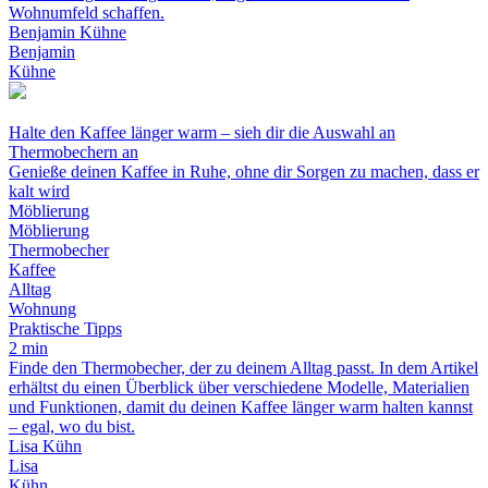
Wohnumfeld schaffen.
Benjamin Kühne
Benjamin
Kühne
Halte den Kaffee länger warm – sieh dir die Auswahl an
Thermobechern an
Genieße deinen Kaffee in Ruhe, ohne dir Sorgen zu machen, dass er
kalt wird
Möblierung
Möblierung
Thermobecher
Kaffee
Alltag
Wohnung
Praktische Tipps
2 min
Finde den Thermobecher, der zu deinem Alltag passt. In dem Artikel
erhältst du einen Überblick über verschiedene Modelle, Materialien
und Funktionen, damit du deinen Kaffee länger warm halten kannst
– egal, wo du bist.
Lisa Kühn
Lisa
Kühn