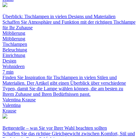
Überblick: Tischlampen in vielen Designs und Materialien
Schaffen Sie Atmosphäre und Funktion mit der richtigen Tischlampe
für Ihr Zuhause
Möblierung
Möblierung
Tischlampen
Beleuchtung
Einrichtung
Design
Wohnideen
7 min
Finden Sie Inspiration für Tischlampen in vielen Stilen und
Materialien. Der Artikel gibt einen Überblick über verschiedene
Typen, damit Sie die Lampe wählen können, die am besten zu
Ihrem Zuhause und Ihren Bedürfnissen passt.
Valentina Krause
Valentina
Krause
Bettgestelle – was Sie vor Ihrer Wahl beachten sollten
Schaffen Sie das richtige Gleichgewicht zwischen Komfort, Stil und