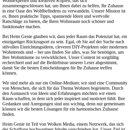
Wohnexperten und kreativen Köpfen, das sich
zusammengeschlossen hat, um Ihnen dabei zu helfen, Ihr Zuhause
in eine Oase des Wohlbefindens zu verwandeln. Unsere Mission ist
es, Ihnen praktische Tipps, spannende Ideen und wertvolle
Ratschläge zu bieten, die Ihren Wohnraum noch schöner und
funktionaler machen.
Bei Heim Genie glauben wir, dass jeder Raum das Potenzial hat, ein
einzigartiger Rückzugsort zu sein. Egal, ob Sie auf der Suche nach
stilvollen Einrichtungsideen, cleveren DIY-Projekten oder modernen
Wohntrends sind – bei uns finden Sie alles, was Sie benötigen, um
Ihre Wohnträume zu verwirklichen. Unser Content ist sorgfältig
recherchiert und auf die Bedürfnisse unserer Leser abgestimmt,
damit Sie die besten Entscheidungen für Ihr Zuhause treffen
können.
Wir sind mehr als nur ein Online-Medium; wir sind eine Community
von Menschen, die sich für das Thema Wohnen begeistern. Durch
den Austausch von Ideen und Erfahrungen möchten wir einen
Raum schaffen, in dem sich jeder inspiriert und motiviert fühlt. Ihre
Gedanken und Anregungen sind uns wichtig, denn nur gemeinsam
können wir die besten Lösungen für ein harmonisches Zuhause
finden.
Heim Genie ist Teil von Wolken Media, einem Netzwerk, das sich
der Schaffung hochwertiger Inhalte verschrieben hat. Unser Ziel ist