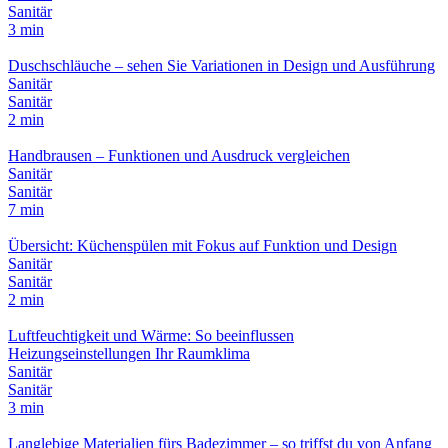
Sanitär
3 min
Duschschläuche – sehen Sie Variationen in Design und Ausführung
Sanitär
Sanitär
2 min
Handbrausen – Funktionen und Ausdruck vergleichen
Sanitär
Sanitär
7 min
Übersicht: Küchenspülen mit Fokus auf Funktion und Design
Sanitär
Sanitär
2 min
Luftfeuchtigkeit und Wärme: So beeinflussen
Heizungseinstellungen Ihr Raumklima
Sanitär
Sanitär
3 min
Langlebige Materialien fürs Badezimmer – so triffst du von Anfang