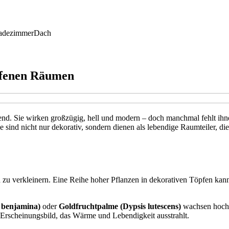
adezimmer
Dach
offenen Räumen
end. Sie wirken großzügig, hell und modern – doch manchmal fehlt ih
 sind nicht nur dekorativ, sondern dienen als lebendige Raumteiler, di
sch zu verkleinern. Eine Reihe hoher Pflanzen in dekorativen Töpfen 
s benjamina)
oder
Goldfruchtpalme (Dypsis lutescens)
wachsen hoch u
 Erscheinungsbild, das Wärme und Lebendigkeit ausstrahlt.