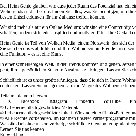
Bei Heim Genie glauben wir, dass jeder Raum das Potenzial hat, ein ei
Wohntrends sind – bei uns finden Sie alles, was Sie benötigen, um Ihre
besten Entscheidungen für Ihr Zuhause treffen können.
Wir sind mehr als nur ein Online-Medium; wir sind eine Community 
schaffen, in dem sich jeder inspiriert und motiviert fühlt. Ihre Ged
Heim Genie ist Teil von Wolken Media, einem Netzwerk, das sich der Sc
Sie sich bei uns wohlfühlen und Ihre Wohnideen mit Freude umsetzen kö
eine Funktion – es ist eine Kunst.
In einer schnelllebigen Welt, in der Trends kommen und gehen, setzen 
geht, Ihren persönlichen Stil zum Ausdruck zu bringen. Lassen Sie sic
Schließlich ist es unser größtes Anliegen, dass Sie sich in Ihrem W
entdecken. Lassen Sie uns gemeinsam die Magie des Wohnens erleben u
Teile mit deinem Herzen
X
Facebook
Instagram
LinkedIn
YouTube
Pin
© Urheberrechtlich geschütztes Material.
© Urheberrechtlich geschützter Inhalt. Wir sind ein Affiliate-Partner
© Alle Rechte vorbehalten. Im Rahmen unserer Partnerprogramme mit E
Website darf ohne unsere vorherige schriftliche Genehmigung nicht rep
Lernen Sie uns kennen
Entwicklung