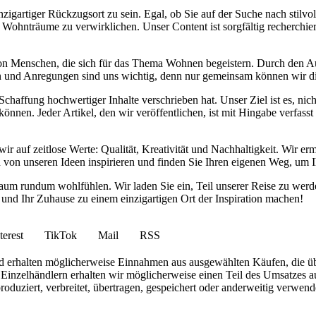
nzigartiger Rückzugsort zu sein. Egal, ob Sie auf der Suche nach stilv
 Wohnträume zu verwirklichen. Unser Content ist sorgfältig recherchier
von Menschen, die sich für das Thema Wohnen begeistern. Durch den 
anken und Anregungen sind uns wichtig, denn nur gemeinsam können wir 
haffung hochwertiger Inhalte verschrieben hat. Unser Ziel ist es, nich
nnen. Jeder Artikel, den wir veröffentlichen, ist mit Hingabe verfass
wir auf zeitlose Werte: Qualität, Kreativität und Nachhaltigkeit. Wir 
h von unseren Ideen inspirieren und finden Sie Ihren eigenen Weg, um I
ohnraum rundum wohlfühlen. Wir laden Sie ein, Teil unserer Reise zu 
nd Ihr Zuhause zu einem einzigartigen Ort der Inspiration machen!
terest
TikTok
Mail
RSS
 und erhalten möglicherweise Einnahmen aus ausgewählten Käufen, die ü
inzelhändlern erhalten wir möglicherweise einen Teil des Umsatzes au
roduziert, verbreitet, übertragen, gespeichert oder anderweitig verwen