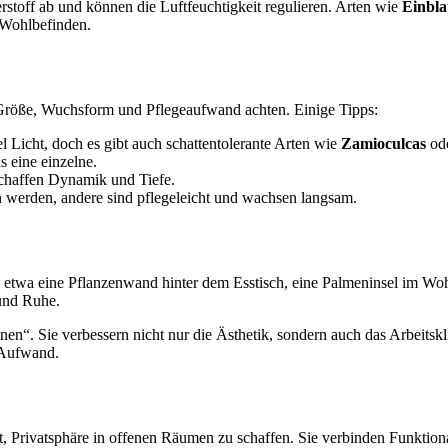
stoff ab und können die Luftfeuchtigkeit regulieren. Arten wie
Einbla
d Wohlbefinden.
f Größe, Wuchsform und Pflegeaufwand achten. Einige Tipps:
l Licht, doch es gibt auch schattentolerante Arten wie
Zamioculcas
od
 eine einzelne.
chaffen Dynamik und Tiefe.
werden, andere sind pflegeleicht und wachsen langsam.
 etwa eine Pflanzenwand hinter dem Esstisch, eine Palmeninsel im Wo
 und Ruhe.
“. Sie verbessern nicht nur die Ästhetik, sondern auch das Arbeitskli
 Aufwand.
t, Privatsphäre in offenen Räumen zu schaffen. Sie verbinden Funktiona