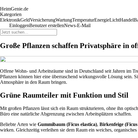
HeimGenie.de
Kategorien
Elektronik
Geld
Versicherung
Wartung
Temperatur
Energie
Licht
Handel
B
Einloggen
Benutzer erstellen
News-E-Mail
Große Pflanzen schaffen Privatsphäre in 
Offene Wohn- und Arbeitsräume sind in Deutschland seit Jahren im Tr
Pflanzen können hier eine überraschend wirkungsvolle Lösung sein. Sie
Atmosphäre in den Raum bringen.
Grüne Raumteiler mit Funktion und Stil
Mit großen Pflanzen lässt sich ein Raum strukturieren, ohne ihn opti
Büro eine natürliche Abgrenzung zwischen Arbeitsplätzen schaffen.
Beliebte Arten wie
Gummibaum (Ficus elastica)
,
Birkenfeige (Ficu
wirken. Gleichzeitig verleihen sie dem Raum ein weiches, organisches