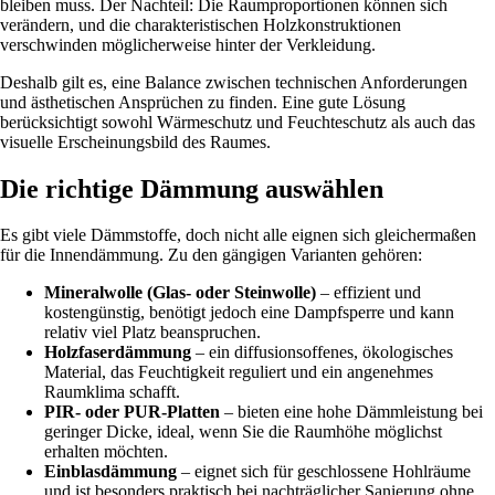
bleiben muss. Der Nachteil: Die Raumproportionen können sich
verändern, und die charakteristischen Holzkonstruktionen
verschwinden möglicherweise hinter der Verkleidung.
Deshalb gilt es, eine Balance zwischen technischen Anforderungen
und ästhetischen Ansprüchen zu finden. Eine gute Lösung
berücksichtigt sowohl Wärmeschutz und Feuchteschutz als auch das
visuelle Erscheinungsbild des Raumes.
Die richtige Dämmung auswählen
Es gibt viele Dämmstoffe, doch nicht alle eignen sich gleichermaßen
für die Innendämmung. Zu den gängigen Varianten gehören:
Mineralwolle (Glas- oder Steinwolle)
– effizient und
kostengünstig, benötigt jedoch eine Dampfsperre und kann
relativ viel Platz beanspruchen.
Holzfaserdämmung
– ein diffusionsoffenes, ökologisches
Material, das Feuchtigkeit reguliert und ein angenehmes
Raumklima schafft.
PIR- oder PUR-Platten
– bieten eine hohe Dämmleistung bei
geringer Dicke, ideal, wenn Sie die Raumhöhe möglichst
erhalten möchten.
Einblasdämmung
– eignet sich für geschlossene Hohlräume
und ist besonders praktisch bei nachträglicher Sanierung ohne