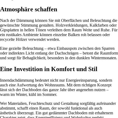
Atmosphäre schaffen
Nach der Dämmung können Sie mit Oberflächen und Beleuchtung die
gewünschte Stimmung gestalten. Holzverkleidungen, Kalkfarben oder
Gipsplatten in hellen Tönen verleihen dem Raum Weite und Ruhe. Für
ein rustikales Ambiente können einzelne Balken roh belassen oder
recycelte Hölzer verwendet werden.
Eine gezielte Beleuchtung – etwa Einbauspots zwischen den Sparren
oder indirektes Licht entlang der Dachschrägen – betont die Raumform
und sorgt für Behaglichkeit, besonders in den dunklen Wintermonaten.
Eine Investition in Komfort und Stil
Innendachdämmung bedeutet nicht nur Energieeinsparung, sondern
auch eine Aufwertung des Wohnraums. Mit dem richtigen Konzept
lässt sich der Dachboden das ganze Jahr über angenehm nutzen –
warm im Winter, kühl im Sommer.
Wer Materialien, Feuchteschutz und Gestaltung sorgfältig aufeinander
abstimmt, schafft einen Raum, der sowohl funktional als auch
ästhetisch überzeugt. Ein gut gedämmter Dachboden mit erhaltenem
Charakter zeigt, dass Energieeffizienz und Wohnkultur perfekt