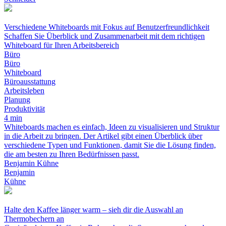
Verschiedene Whiteboards mit Fokus auf Benutzerfreundlichkeit
Schaffen Sie Überblick und Zusammenarbeit mit dem richtigen
Whiteboard für Ihren Arbeitsbereich
Büro
Büro
Whiteboard
Büroausstattung
Arbeitsleben
Planung
Produktivität
4 min
Whiteboards machen es einfach, Ideen zu visualisieren und Struktur
in die Arbeit zu bringen. Der Artikel gibt einen Überblick über
verschiedene Typen und Funktionen, damit Sie die Lösung finden,
die am besten zu Ihren Bedürfnissen passt.
Benjamin Kühne
Benjamin
Kühne
Halte den Kaffee länger warm – sieh dir die Auswahl an
Thermobechern an