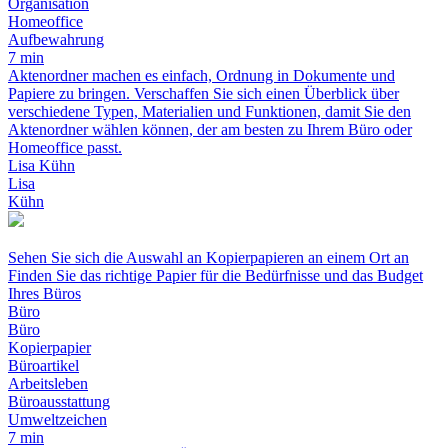
Organisation
Homeoffice
Aufbewahrung
7 min
Aktenordner machen es einfach, Ordnung in Dokumente und
Papiere zu bringen. Verschaffen Sie sich einen Überblick über
verschiedene Typen, Materialien und Funktionen, damit Sie den
Aktenordner wählen können, der am besten zu Ihrem Büro oder
Homeoffice passt.
Lisa Kühn
Lisa
Kühn
Sehen Sie sich die Auswahl an Kopierpapieren an einem Ort an
Finden Sie das richtige Papier für die Bedürfnisse und das Budget
Ihres Büros
Büro
Büro
Kopierpapier
Büroartikel
Arbeitsleben
Büroausstattung
Umweltzeichen
7 min