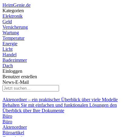
HeimGenie.de
Kategorien
Elektronik
Geld
Versicherung
Wartung
Temperatur
Energie
Licht
Handel
Badezimmer
Dach
Einloggen
Benutzer erstellen
News-E-Mail
Aktenordner – ein praktischer Überblick über viele Modelle
Behalten Sie mit einfachen und funktionalen Lösungen den
Überblick über Ihre Dokumente
Büro
Büro
Aktenordner
Büroartikel