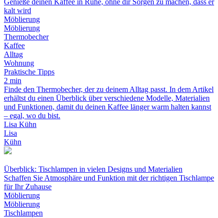
Genieße deinen Kaffee in Ruhe, ohne dir Sorgen zu machen, dass er
kalt wird
Möblierung
Möblierung
Thermobecher
Kaffee
Alltag
Wohnung
Praktische Tipps
2 min
Finde den Thermobecher, der zu deinem Alltag passt. In dem Artikel
erhältst du einen Überblick über verschiedene Modelle, Materialien
und Funktionen, damit du deinen Kaffee länger warm halten kannst
– egal, wo du bist.
Lisa Kühn
Lisa
Kühn
Überblick: Tischlampen in vielen Designs und Materialien
Schaffen Sie Atmosphäre und Funktion mit der richtigen Tischlampe
für Ihr Zuhause
Möblierung
Möblierung
Tischlampen