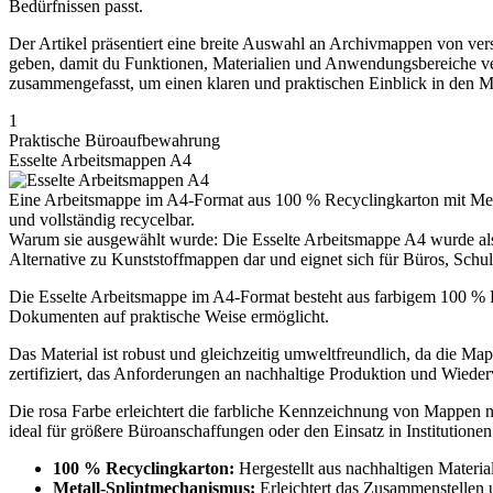
Bedürfnissen passt.
Der Artikel präsentiert eine breite Auswahl an Archivmappen von versc
geben, damit du Funktionen, Materialien und Anwendungsbereiche ver
zusammengefasst, um einen klaren und praktischen Einblick in den M
1
Praktische Büroaufbewahrung
Esselte Arbeitsmappen A4
Eine Arbeitsmappe im A4-Format aus 100 % Recyclingkarton mit Meta
und vollständig recycelbar.
Warum sie ausgewählt wurde: Die Esselte Arbeitsmappe A4 wurde als 
Alternative zu Kunststoffmappen dar und eignet sich für Büros, Schu
Die Esselte Arbeitsmappe im A4-Format besteht aus farbigem 100 % Re
Dokumenten auf praktische Weise ermöglicht.
Das Material ist robust und gleichzeitig umweltfreundlich, da die Ma
zertifiziert, das Anforderungen an nachhaltige Produktion und Wiederv
Die rosa Farbe erleichtert die farbliche Kennzeichnung von Mappen 
ideal für größere Büroanschaffungen oder den Einsatz in Institutione
100 % Recyclingkarton:
Hergestellt aus nachhaltigen Material
Metall-Splintmechanismus:
Erleichtert das Zusammenstellen