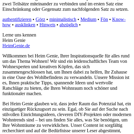
zwei Teilsätze miteinander zu verbinden und im ersten Satz eine
Einschränkung oder Gegensatz zum nachfolgenden Satz zu setzen.
authentifizieren
•
Görz
•
minimalistisch
•
Medium
•
Fön
•
Know-
how
•
ausklinken
•
Hinweis
•
abzüglich
•
Lerne uns kennen
Heim Genie
HeimGenie.de
Willkommen bei Heim Genie, Ihrer Inspirationsquelle für alles rund
um das Thema Wohnen! Wir sind ein leidenschaftliches Team von
Wohnexperten und kreativen Köpfen, das sich
zusammengeschlossen hat, um Ihnen dabei zu helfen, Ihr Zuhause
in eine Oase des Wohlbefindens zu verwandeln. Unsere Mission ist
es, Ihnen praktische Tipps, spannende Ideen und wertvolle
Ratschläge zu bieten, die Ihren Wohnraum noch schöner und
funktionaler machen.
Bei Heim Genie glauben wir, dass jeder Raum das Potenzial hat, ein
einzigartiger Rückzugsort zu sein. Egal, ob Sie auf der Suche nach
stilvollen Einrichtungsideen, cleveren DIY-Projekten oder modernen
Wohntrends sind – bei uns finden Sie alles, was Sie benötigen, um
Ihre Wohnträume zu verwirklichen. Unser Content ist sorgfältig
recherchiert und auf die Bedürfnisse unserer Leser abgestimmt,