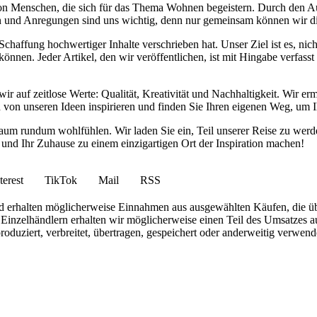
von Menschen, die sich für das Thema Wohnen begeistern. Durch den 
anken und Anregungen sind uns wichtig, denn nur gemeinsam können wir 
haffung hochwertiger Inhalte verschrieben hat. Unser Ziel ist es, nich
nnen. Jeder Artikel, den wir veröffentlichen, ist mit Hingabe verfass
wir auf zeitlose Werte: Qualität, Kreativität und Nachhaltigkeit. Wir 
h von unseren Ideen inspirieren und finden Sie Ihren eigenen Weg, um I
ohnraum rundum wohlfühlen. Wir laden Sie ein, Teil unserer Reise zu 
nd Ihr Zuhause zu einem einzigartigen Ort der Inspiration machen!
terest
TikTok
Mail
RSS
 und erhalten möglicherweise Einnahmen aus ausgewählten Käufen, die ü
inzelhändlern erhalten wir möglicherweise einen Teil des Umsatzes au
roduziert, verbreitet, übertragen, gespeichert oder anderweitig verwen