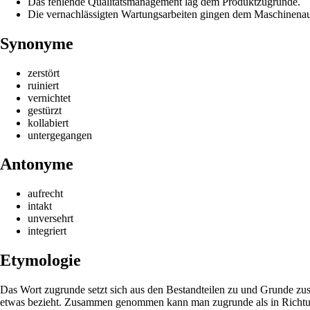
Das fehlende Qualitätsmanagement lag dem Produktzugrunde.
Die vernachlässigten Wartungsarbeiten gingen dem Maschinenau
Synonyme
zerstört
ruiniert
vernichtet
gestürzt
kollabiert
untergegangen
Antonyme
aufrecht
intakt
unversehrt
integriert
Etymologie
Das Wort zugrunde setzt sich aus den Bestandteilen zu und Grunde zu
etwas bezieht. Zusammen genommen kann man zugrunde als in Richtung d