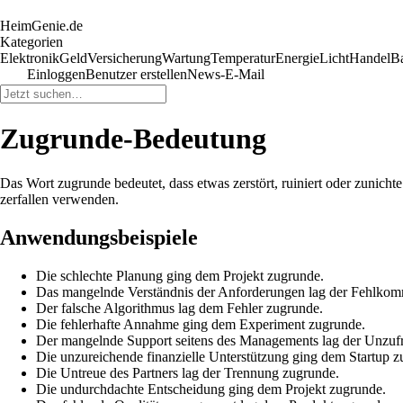
HeimGenie.de
Kategorien
Elektronik
Geld
Versicherung
Wartung
Temperatur
Energie
Licht
Handel
B
Einloggen
Benutzer erstellen
News-E-Mail
Zugrunde-Bedeutung
Das Wort zugrunde bedeutet, dass etwas zerstört, ruiniert oder zunich
zerfallen verwenden.
Anwendungsbeispiele
Die schlechte Planung ging dem Projekt zugrunde.
Das mangelnde Verständnis der Anforderungen lag der Fehlkom
Der falsche Algorithmus lag dem Fehler zugrunde.
Die fehlerhafte Annahme ging dem Experiment zugrunde.
Der mangelnde Support seitens des Managements lag der Unzufr
Die unzureichende finanzielle Unterstützung ging dem Startup z
Die Untreue des Partners lag der Trennung zugrunde.
Die undurchdachte Entscheidung ging dem Projekt zugrunde.