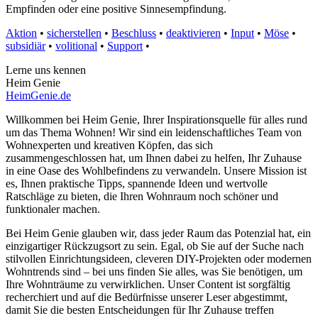
Empfinden oder eine positive Sinnesempfindung.
Aktion
•
sicherstellen
•
Beschluss
•
deaktivieren
•
Input
•
Möse
•
subsidiär
•
volitional
•
Support
•
Lerne uns kennen
Heim Genie
HeimGenie.de
Willkommen bei Heim Genie, Ihrer Inspirationsquelle für alles rund
um das Thema Wohnen! Wir sind ein leidenschaftliches Team von
Wohnexperten und kreativen Köpfen, das sich
zusammengeschlossen hat, um Ihnen dabei zu helfen, Ihr Zuhause
in eine Oase des Wohlbefindens zu verwandeln. Unsere Mission ist
es, Ihnen praktische Tipps, spannende Ideen und wertvolle
Ratschläge zu bieten, die Ihren Wohnraum noch schöner und
funktionaler machen.
Bei Heim Genie glauben wir, dass jeder Raum das Potenzial hat, ein
einzigartiger Rückzugsort zu sein. Egal, ob Sie auf der Suche nach
stilvollen Einrichtungsideen, cleveren DIY-Projekten oder modernen
Wohntrends sind – bei uns finden Sie alles, was Sie benötigen, um
Ihre Wohnträume zu verwirklichen. Unser Content ist sorgfältig
recherchiert und auf die Bedürfnisse unserer Leser abgestimmt,
damit Sie die besten Entscheidungen für Ihr Zuhause treffen