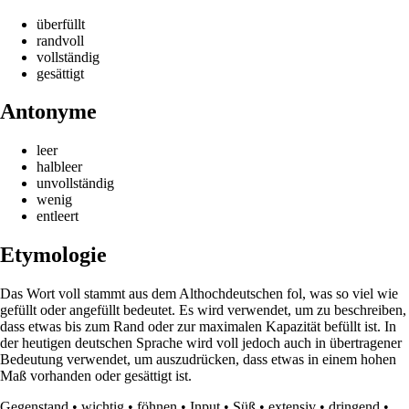
überfüllt
randvoll
vollständig
gesättigt
Antonyme
leer
halbleer
unvollständig
wenig
entleert
Etymologie
Das Wort voll stammt aus dem Althochdeutschen fol, was so viel wie
gefüllt oder angefüllt bedeutet. Es wird verwendet, um zu beschreiben,
dass etwas bis zum Rand oder zur maximalen Kapazität befüllt ist. In
der heutigen deutschen Sprache wird voll jedoch auch in übertragener
Bedeutung verwendet, um auszudrücken, dass etwas in einem hohen
Maß vorhanden oder gesättigt ist.
Gegenstand
•
wichtig
•
föhnen
•
Input
•
Süß
•
extensiv
•
dringend
•