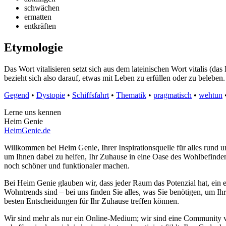
schwächen
ermatten
entkräften
Etymologie
Das Wort vitalisieren setzt sich aus dem lateinischen Wort vitalis (
bezieht sich also darauf, etwas mit Leben zu erfüllen oder zu beleben
Gegend
•
Dystopie
•
Schiffsfahrt
•
Thematik
•
pragmatisch
•
wehtun
Lerne uns kennen
Heim Genie
HeimGenie.de
Willkommen bei Heim Genie, Ihrer Inspirationsquelle für alles run
um Ihnen dabei zu helfen, Ihr Zuhause in eine Oase des Wohlbefinden
noch schöner und funktionaler machen.
Bei Heim Genie glauben wir, dass jeder Raum das Potenzial hat, ein e
Wohntrends sind – bei uns finden Sie alles, was Sie benötigen, um Ih
besten Entscheidungen für Ihr Zuhause treffen können.
Wir sind mehr als nur ein Online-Medium; wir sind eine Community