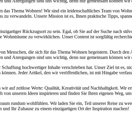
danken und Anregungen sind uns wichtig, denn nur gemeinsam können wir
d um das Thema Wohnen! Wir sind ein leidenschaftliches Team von Wohn
s zu verwandeln. Unsere Mission ist es, Ihnen praktische Tipps, span
inzigartiger Rückzugsort zu sein. Egal, ob Sie auf der Suche nach sti
re Wohnträume zu verwirklichen. Unser Content ist sorgfältig recherchi
 von Menschen, die sich für das Thema Wohnen begeistern. Durch den
danken und Anregungen sind uns wichtig, denn nur gemeinsam können wir
chaffung hochwertiger Inhalte verschrieben hat. Unser Ziel ist es, nic
önnen. Jeder Artikel, den wir veröffentlichen, ist mit Hingabe verfas
 wir auf zeitlose Werte: Qualität, Kreativität und Nachhaltigkeit. Wi
ch von unseren Ideen inspirieren und finden Sie Ihren eigenen Weg, um 
Wohnraum rundum wohlfühlen. Wir laden Sie ein, Teil unserer Reise zu
und Ihr Zuhause zu einem einzigartigen Ort der Inspiration machen!