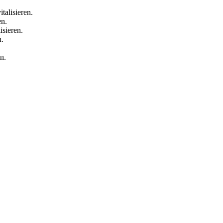
talisieren.
en.
isieren.
n.
n.