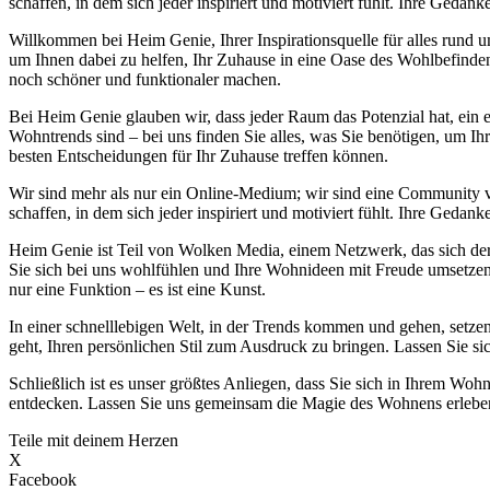
schaffen, in dem sich jeder inspiriert und motiviert fühlt. Ihre Ge
Willkommen bei Heim Genie, Ihrer Inspirationsquelle für alles run
um Ihnen dabei zu helfen, Ihr Zuhause in eine Oase des Wohlbefinden
noch schöner und funktionaler machen.
Bei Heim Genie glauben wir, dass jeder Raum das Potenzial hat, ein e
Wohntrends sind – bei uns finden Sie alles, was Sie benötigen, um Ih
besten Entscheidungen für Ihr Zuhause treffen können.
Wir sind mehr als nur ein Online-Medium; wir sind eine Community
schaffen, in dem sich jeder inspiriert und motiviert fühlt. Ihre Ge
Heim Genie ist Teil von Wolken Media, einem Netzwerk, das sich der S
Sie sich bei uns wohlfühlen und Ihre Wohnideen mit Freude umsetzen k
nur eine Funktion – es ist eine Kunst.
In einer schnelllebigen Welt, in der Trends kommen und gehen, setzen
geht, Ihren persönlichen Stil zum Ausdruck zu bringen. Lassen Sie si
Schließlich ist es unser größtes Anliegen, dass Sie sich in Ihrem 
entdecken. Lassen Sie uns gemeinsam die Magie des Wohnens erleben 
Teile mit deinem Herzen
X
Facebook