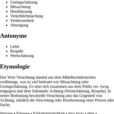
Geringschätzung
Missachtung
Herablassung
Verächtlichmachung
Verdrossenheit
Abneigung
Antonyme
Liebe
Respekt
Wertschätzung
Etymologie
Das Wort Verachtung stammt aus dem Mittelhochdeutschen
verāhtunge, was so viel bedeutet wie Missachtung oder
Geringschätzung. Es setzt sich zusammen aus dem Präfix ver- (weg,
entgegen) und dem Substantiv Achtung (Wertschätzung, Respekt). In
seiner Bedeutung beschreibt Verachtung also das Gegenteil von
Achtung, nämlich die Abwertung oder Herabsetzung einer Person oder
Sache.
Störung
•
Friseuse
•
Einkehrmöglichkeit
•
ipso facto
•
über
•