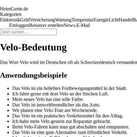
HeimGenie.de
Kategorien
Elektronik
Geld
Versicherung
Wartung
Temperatur
Energie
Licht
Handel
B
Einloggen
Benutzer erstellen
News-E-Mail
Velo-Bedeutung
Das Wort Velo wird im Deutschen oft als Schweizerdeutsch verstanden
Anwendungsbeispiele
Das Velo ist ein beliebtes Fortbewegungsmittel in der Stadt.
Ich fahre gerne mit dem Velo an der frischen Luft.
Mein neues Velo hat eine tolle Farbe.
Das Velo ist umweltfreundlicher als das Auto.
Wir planen eine Velo-Tour am Wochenende.
Das Velo ist ein praktisches Verkehrsmittel für den Alltag.
Ich habe mein Velo gestern zur Reparatur gebracht.
Beim Velo-Fahren kann man gut abschalten und entspannen.
Das Velo ist eine gute Alternative zum öffentlichen Verkehr.