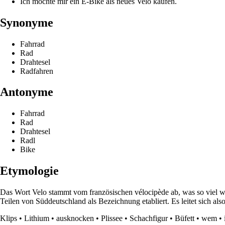
Ich möchte mir ein E-Bike als neues Velo kaufen.
Synonyme
Fahrrad
Rad
Drahtesel
Radfahren
Antonyme
Fahrrad
Rad
Drahtesel
Radl
Bike
Etymologie
Das Wort Velo stammt vom französischen vélocipède ab, was so viel w
Teilen von Süddeutschland als Bezeichnung etabliert. Es leitet sich als
Klips
•
Lithium
•
ausknocken
•
Plissee
•
Schachfigur
•
Büfett
•
wem
•