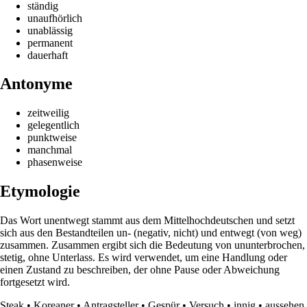
ständig
unaufhörlich
unablässig
permanent
dauerhaft
Antonyme
zeitweilig
gelegentlich
punktweise
manchmal
phasenweise
Etymologie
Das Wort unentwegt stammt aus dem Mittelhochdeutschen und setzt
sich aus den Bestandteilen un- (negativ, nicht) und entwegt (von weg)
zusammen. Zusammen ergibt sich die Bedeutung von ununterbrochen,
stetig, ohne Unterlass. Es wird verwendet, um eine Handlung oder
einen Zustand zu beschreiben, der ohne Pause oder Abweichung
fortgesetzt wird.
Steak
•
Koreaner
•
Antragsteller
•
Gespür
•
Versuch
•
innig
•
aussehen