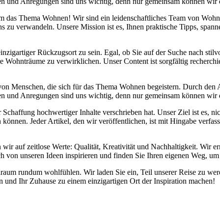
danken und Anregungen sind uns wichtig, denn nur gemeinsam können wir
d um das Thema Wohnen! Wir sind ein leidenschaftliches Team von Wohn
s zu verwandeln. Unsere Mission ist es, Ihnen praktische Tipps, span
inzigartiger Rückzugsort zu sein. Egal, ob Sie auf der Suche nach sti
re Wohnträume zu verwirklichen. Unser Content ist sorgfältig recherchi
 von Menschen, die sich für das Thema Wohnen begeistern. Durch den
danken und Anregungen sind uns wichtig, denn nur gemeinsam können wir
chaffung hochwertiger Inhalte verschrieben hat. Unser Ziel ist es, nic
önnen. Jeder Artikel, den wir veröffentlichen, ist mit Hingabe verfas
 wir auf zeitlose Werte: Qualität, Kreativität und Nachhaltigkeit. Wi
ch von unseren Ideen inspirieren und finden Sie Ihren eigenen Weg, um 
Wohnraum rundum wohlfühlen. Wir laden Sie ein, Teil unserer Reise zu
und Ihr Zuhause zu einem einzigartigen Ort der Inspiration machen!