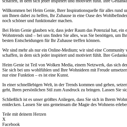
schaffen, in dem sich jeder inspiriert und motiviert fühlt. Ihre Ge
Willkommen bei Heim Genie, Ihrer Inspirationsquelle für alles run
um Ihnen dabei zu helfen, Ihr Zuhause in eine Oase des Wohlbefinden
noch schöner und funktionaler machen.
Bei Heim Genie glauben wir, dass jeder Raum das Potenzial hat, ein e
Wohntrends sind – bei uns finden Sie alles, was Sie benötigen, um Ih
besten Entscheidungen für Ihr Zuhause treffen können.
Wir sind mehr als nur ein Online-Medium; wir sind eine Community
schaffen, in dem sich jeder inspiriert und motiviert fühlt. Ihre Ge
Heim Genie ist Teil von Wolken Media, einem Netzwerk, das sich der S
Sie sich bei uns wohlfühlen und Ihre Wohnideen mit Freude umsetzen k
nur eine Funktion – es ist eine Kunst.
In einer schnelllebigen Welt, in der Trends kommen und gehen, setzen
geht, Ihren persönlichen Stil zum Ausdruck zu bringen. Lassen Sie si
Schließlich ist es unser größtes Anliegen, dass Sie sich in Ihrem 
entdecken. Lassen Sie uns gemeinsam die Magie des Wohnens erleben 
Teile mit deinem Herzen
X
Facebook