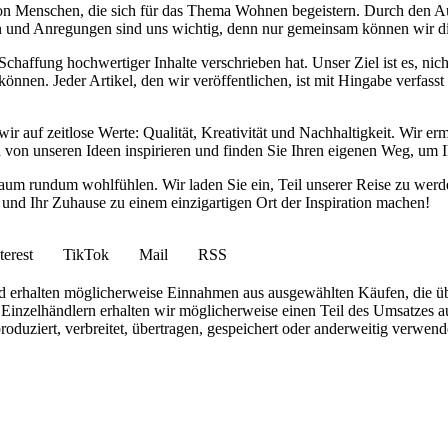
von Menschen, die sich für das Thema Wohnen begeistern. Durch den 
anken und Anregungen sind uns wichtig, denn nur gemeinsam können wir 
haffung hochwertiger Inhalte verschrieben hat. Unser Ziel ist es, nich
nnen. Jeder Artikel, den wir veröffentlichen, ist mit Hingabe verfass
wir auf zeitlose Werte: Qualität, Kreativität und Nachhaltigkeit. Wir 
h von unseren Ideen inspirieren und finden Sie Ihren eigenen Weg, um I
ohnraum rundum wohlfühlen. Wir laden Sie ein, Teil unserer Reise zu 
nd Ihr Zuhause zu einem einzigartigen Ort der Inspiration machen!
terest
TikTok
Mail
RSS
 und erhalten möglicherweise Einnahmen aus ausgewählten Käufen, die ü
inzelhändlern erhalten wir möglicherweise einen Teil des Umsatzes au
roduziert, verbreitet, übertragen, gespeichert oder anderweitig verwen