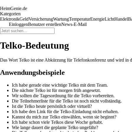
HeimGenie.de
Kategorien
Elektronik
Geld
Versicherung
Wartung
Temperatur
Energie
Licht
Handel
B
Einloggen
Benutzer erstellen
News-E-Mail
Telko-Bedeutung
Das Wort Telko ist eine Abkürzung für Telefonkonferenz und wird in 
Anwendungsbeispiele
Ich habe gerade eine wichtige Telko mit dem Team.
Die nächste Telko ist für morgen früh angesetzt.
Wir sollten die Tagesordnung für die Telko vorbereiten.
Die Teilnehmerliste für die Telko ist noch nicht vollständig.
Ist die Telko heute persönlich oder virtuell?
Ich habe den Link für die Telko-Einladung nicht erhalten.
Kannst du mich zur Telko einwählen, wenn sie beginnt?
Ich habe schon viele Telkos diese Woche gehabt.
Wie lange dauert die geplante Telko ungefähr?