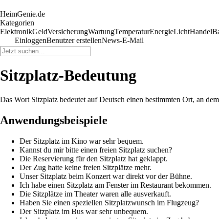
HeimGenie.de
Kategorien
Elektronik
Geld
Versicherung
Wartung
Temperatur
Energie
Licht
Handel
B
Einloggen
Benutzer erstellen
News-E-Mail
Sitzplatz-Bedeutung
Das Wort Sitzplatz bedeutet auf Deutsch einen bestimmten Ort, an dem 
Anwendungsbeispiele
Der Sitzplatz im Kino war sehr bequem.
Kannst du mir bitte einen freien Sitzplatz suchen?
Die Reservierung für den Sitzplatz hat geklappt.
Der Zug hatte keine freien Sitzplätze mehr.
Unser Sitzplatz beim Konzert war direkt vor der Bühne.
Ich habe einen Sitzplatz am Fenster im Restaurant bekommen.
Die Sitzplätze im Theater waren alle ausverkauft.
Haben Sie einen speziellen Sitzplatzwunsch im Flugzeug?
Der Sitzplatz im Bus war sehr unbequem.