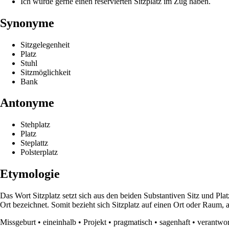
Ich würde gerne einen reservierten Sitzplatz im Zug haben.
Synonyme
Sitzgelegenheit
Platz
Stuhl
Sitzmöglichkeit
Bank
Antonyme
Stehplatz
Platz
Steplattz
Polsterplatz
Etymologie
Das Wort Sitzplatz setzt sich aus den beiden Substantiven Sitz und Pl
Ort bezeichnet. Somit bezieht sich Sitzplatz auf einen Ort oder Raum, 
Missgeburt
•
eineinhalb
•
Projekt
•
pragmatisch
•
sagenhaft
•
verantwor