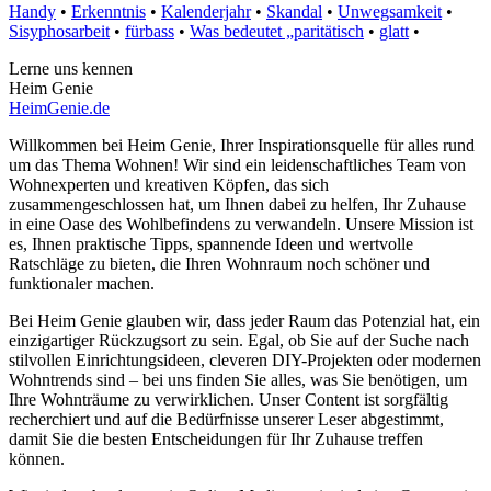
Handy
•
Erkenntnis
•
Kalenderjahr
•
Skandal
•
Unwegsamkeit
•
Sisyphosarbeit
•
fürbass
•
Was bedeutet „paritätisch
•
glatt
•
Lerne uns kennen
Heim Genie
HeimGenie.de
Willkommen bei Heim Genie, Ihrer Inspirationsquelle für alles rund
um das Thema Wohnen! Wir sind ein leidenschaftliches Team von
Wohnexperten und kreativen Köpfen, das sich
zusammengeschlossen hat, um Ihnen dabei zu helfen, Ihr Zuhause
in eine Oase des Wohlbefindens zu verwandeln. Unsere Mission ist
es, Ihnen praktische Tipps, spannende Ideen und wertvolle
Ratschläge zu bieten, die Ihren Wohnraum noch schöner und
funktionaler machen.
Bei Heim Genie glauben wir, dass jeder Raum das Potenzial hat, ein
einzigartiger Rückzugsort zu sein. Egal, ob Sie auf der Suche nach
stilvollen Einrichtungsideen, cleveren DIY-Projekten oder modernen
Wohntrends sind – bei uns finden Sie alles, was Sie benötigen, um
Ihre Wohnträume zu verwirklichen. Unser Content ist sorgfältig
recherchiert und auf die Bedürfnisse unserer Leser abgestimmt,
damit Sie die besten Entscheidungen für Ihr Zuhause treffen
können.