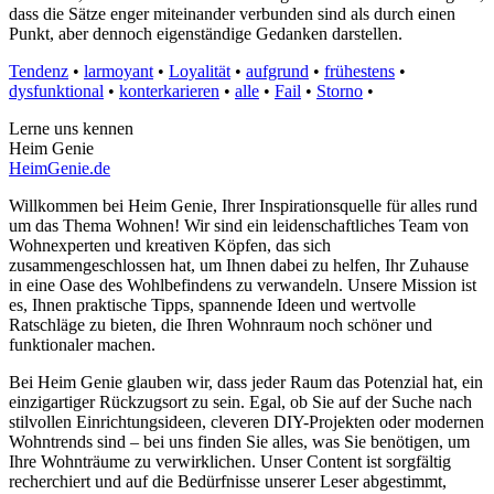
dass die Sätze enger miteinander verbunden sind als durch einen
Punkt, aber dennoch eigenständige Gedanken darstellen.
Tendenz
•
larmoyant
•
Loyalität
•
aufgrund
•
frühestens
•
dysfunktional
•
konterkarieren
•
alle
•
Fail
•
Storno
•
Lerne uns kennen
Heim Genie
HeimGenie.de
Willkommen bei Heim Genie, Ihrer Inspirationsquelle für alles rund
um das Thema Wohnen! Wir sind ein leidenschaftliches Team von
Wohnexperten und kreativen Köpfen, das sich
zusammengeschlossen hat, um Ihnen dabei zu helfen, Ihr Zuhause
in eine Oase des Wohlbefindens zu verwandeln. Unsere Mission ist
es, Ihnen praktische Tipps, spannende Ideen und wertvolle
Ratschläge zu bieten, die Ihren Wohnraum noch schöner und
funktionaler machen.
Bei Heim Genie glauben wir, dass jeder Raum das Potenzial hat, ein
einzigartiger Rückzugsort zu sein. Egal, ob Sie auf der Suche nach
stilvollen Einrichtungsideen, cleveren DIY-Projekten oder modernen
Wohntrends sind – bei uns finden Sie alles, was Sie benötigen, um
Ihre Wohnträume zu verwirklichen. Unser Content ist sorgfältig
recherchiert und auf die Bedürfnisse unserer Leser abgestimmt,