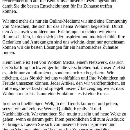
recherchiert und auf die Bedürfnisse unserer Leser abgestimmt,
damit Sie die besten Entscheidungen für Ihr Zuhause treffen
können.
Wir sind mehr als nur ein Online-Medium; wir sind eine Community
von Menschen, die sich für das Thema Wohnen begeistern. Durch
den Austausch von Ideen und Erfahrungen möchten wir einen
Raum schaffen, in dem sich jeder inspiriert und motiviert fühlt. Ihre
Gedanken und Anregungen sind uns wichtig, denn nur gemeinsam
können wir die besten Lösungen für ein harmonisches Zuhause
finden.
Heim Genie ist Teil von Wolken Media, einem Netzwerk, das sich
der Schaffung hochwertiger Inhalte verschrieben hat. Unser Ziel ist
es, nicht nur zu informieren, sondern auch zu begeistern. Wir
möchten, dass Sie sich bei uns wohlfühlen und Ihre Wohnideen mit
Freude umsetzen können. Jeder Artikel, den wir veröffentlichen, ist
mit Hingabe verfasst und spiegelt unsere Überzeugung wider, dass
Wohnen mehr ist als nur eine Funktion – es ist eine Kunst.
In einer schnelllebigen Welt, in der Trends kommen und gehen,
setzen wir auf zeitlose Werte: Qualität, Kreativität und
Nachhaltigkeit. Wir ermutigen Sie, mutig zu sein und neue Wege zu
gehen, wenn es darum geht, Ihren persönlichen Stil zum Ausdruck
zu bringen. Lassen Sie sich von unseren Ideen inspirieren und
finden Sie Ihren eigenen Weg, um Ihr Zuhause zu gestalten.