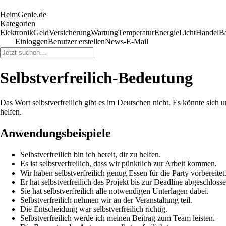
HeimGenie.de
Kategorien
Elektronik
Geld
Versicherung
Wartung
Temperatur
Energie
Licht
Handel
B
Einloggen
Benutzer erstellen
News-E-Mail
Selbstverfreilich-Bedeutung
Das Wort selbstverfreilich gibt es im Deutschen nicht. Es könnte sich
helfen.
Anwendungsbeispiele
Selbstverfreilich bin ich bereit, dir zu helfen.
Es ist selbstverfreilich, dass wir pünktlich zur Arbeit kommen.
Wir haben selbstverfreilich genug Essen für die Party vorbereitet
Er hat selbstverfreilich das Projekt bis zur Deadline abgeschlosse
Sie hat selbstverfreilich alle notwendigen Unterlagen dabei.
Selbstverfreilich nehmen wir an der Veranstaltung teil.
Die Entscheidung war selbstverfreilich richtig.
Selbstverfreilich werde ich meinen Beitrag zum Team leisten.