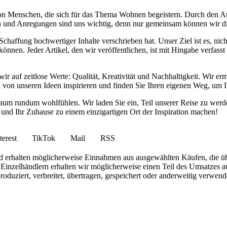
von Menschen, die sich für das Thema Wohnen begeistern. Durch den 
anken und Anregungen sind uns wichtig, denn nur gemeinsam können wir 
haffung hochwertiger Inhalte verschrieben hat. Unser Ziel ist es, nich
nnen. Jeder Artikel, den wir veröffentlichen, ist mit Hingabe verfass
wir auf zeitlose Werte: Qualität, Kreativität und Nachhaltigkeit. Wir 
h von unseren Ideen inspirieren und finden Sie Ihren eigenen Weg, um I
ohnraum rundum wohlfühlen. Wir laden Sie ein, Teil unserer Reise zu 
nd Ihr Zuhause zu einem einzigartigen Ort der Inspiration machen!
terest
TikTok
Mail
RSS
 und erhalten möglicherweise Einnahmen aus ausgewählten Käufen, die ü
inzelhändlern erhalten wir möglicherweise einen Teil des Umsatzes au
roduziert, verbreitet, übertragen, gespeichert oder anderweitig verwen