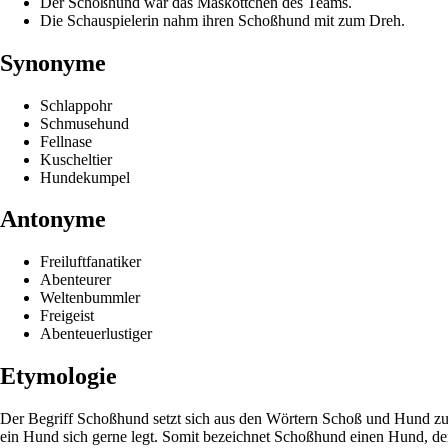
Der Schoßhund war das Maskottchen des Teams.
Die Schauspielerin nahm ihren Schoßhund mit zum Dreh.
Synonyme
Schlappohr
Schmusehund
Fellnase
Kuscheltier
Hundekumpel
Antonyme
Freiluftfanatiker
Abenteurer
Weltenbummler
Freigeist
Abenteuerlustiger
Etymologie
Der Begriff Schoßhund setzt sich aus den Wörtern Schoß und Hund zus
ein Hund sich gerne legt. Somit bezeichnet Schoßhund einen Hund, der 