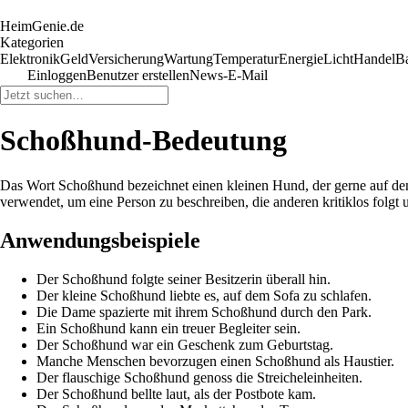
HeimGenie.de
Kategorien
Elektronik
Geld
Versicherung
Wartung
Temperatur
Energie
Licht
Handel
B
Einloggen
Benutzer erstellen
News-E-Mail
Schoßhund-Bedeutung
Das Wort Schoßhund bezeichnet einen kleinen Hund, der gerne auf dem 
verwendet, um eine Person zu beschreiben, die anderen kritiklos folgt un
Anwendungsbeispiele
Der Schoßhund folgte seiner Besitzerin überall hin.
Der kleine Schoßhund liebte es, auf dem Sofa zu schlafen.
Die Dame spazierte mit ihrem Schoßhund durch den Park.
Ein Schoßhund kann ein treuer Begleiter sein.
Der Schoßhund war ein Geschenk zum Geburtstag.
Manche Menschen bevorzugen einen Schoßhund als Haustier.
Der flauschige Schoßhund genoss die Streicheleinheiten.
Der Schoßhund bellte laut, als der Postbote kam.