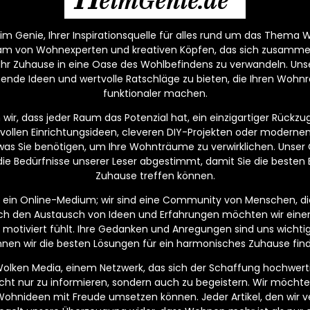
m Genie, Ihrer Inspirationsquelle für alles rund um das Thema W
eam von Wohnexperten und kreativen Köpfen, das sich zusamm
 Ihr Zuhause in eine Oase des Wohlbefindens zu verwandeln. Unser
nende Ideen und wertvolle Ratschläge zu bieten, die Ihren Wo
funktionaler machen.
ir, dass jeder Raum das Potenzial hat, ein einzigartiger Rückzugs
lvollen Einrichtungsideen, cleveren DIY-Projekten oder moderne
, was Sie benötigen, um Ihre Wohnträume zu verwirklichen. Unser C
die Bedürfnisse unserer Leser abgestimmt, damit Sie die besten 
Zuhause treffen können.
ur ein Online-Medium; wir sind eine Community von Menschen, di
ch den Austausch von Ideen und Erfahrungen möchten wir eine
und motiviert fühlt. Ihre Gedanken und Anregungen sind uns wich
nen wir die besten Lösungen für ein harmonisches Zuhause fin
 Wolken Media, einem Netzwerk, das sich der Schaffung hochwerti
 nicht nur zu informieren, sondern auch zu begeistern. Wir möchte
Wohnideen mit Freude umsetzen können. Jeder Artikel, den wir ver