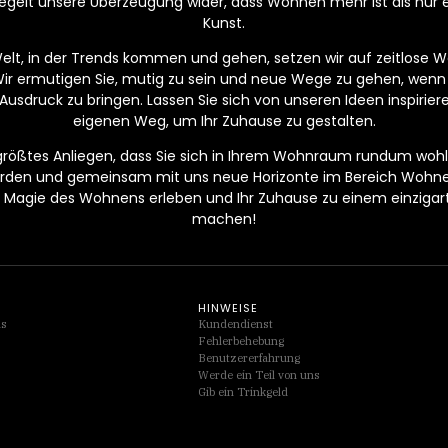
egelt unsere Überzeugung wider, dass Wohnen mehr ist als nur ei
Kunst.
Welt, in der Trends kommen und gehen, setzen wir auf zeitlose Wer
Wir ermutigen Sie, mutig zu sein und neue Wege zu gehen, wenn
Ausdruck zu bringen. Lassen Sie sich von unseren Ideen inspirier
eigenen Weg, um Ihr Zuhause zu gestalten.
 größtes Anliegen, dass Sie sich in Ihrem Wohnraum rundum wohlf
werden und gemeinsam mit uns neue Horizonte im Bereich Wohn
Magie des Wohnens erleben und Ihr Zuhause zu einem einzigarti
machen!
HINWEISE
ds
Kundendienst
Fehlerbehebung
Benutzererfahrung
Werde ein Teil von uns
Gib ein Trinkgeld