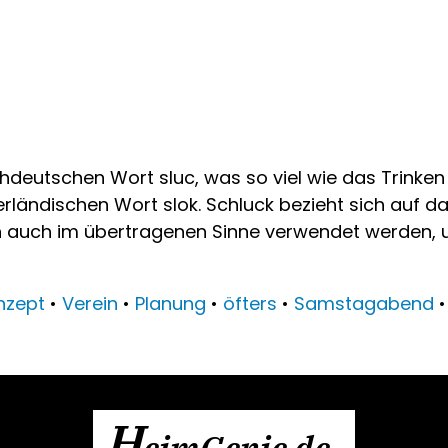
eutschen Wort sluc, was so viel wie das Trinken i
ländischen Wort slok. Schluck bezieht sich auf da
ann auch im übertragenen Sinne verwendet werden, 
nzept
•
Verein
•
Planung
•
öfters
•
Samstagabend
H
eimGenie.de