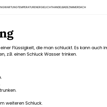
UNG
WARTUNG
TEMPERATUR
ENERGIE
LICHT
HANDEL
BADEZIMMER
DACH
ung
einer Flüssigkeit, die man schluckt. Es kann auc
n, z.B. einen Schluck Wasser trinken.
.
.
trunken.
m weiteren Schluck.