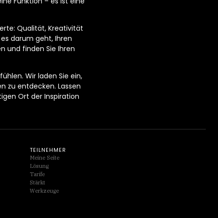
ne Funktion – es ist eine
te: Qualität, Kreativität
 es darum geht, Ihren
en und finden Sie Ihren
ühlen. Wir laden Sie ein,
en zu entdecken. Lassen
gen Ort der Inspiration
TEILNEHMER
Meine Seite
Lösung
Tarife
Stärkt
Werkzeuge