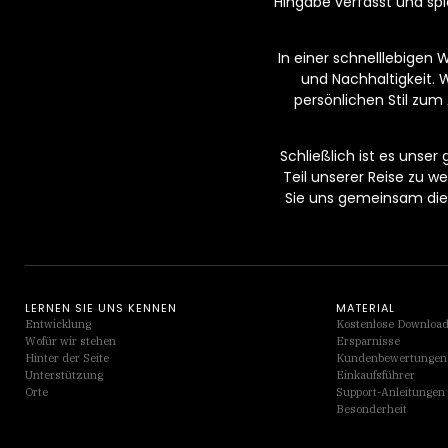
Hingabe verfasst und spi
In einer schnelllebigen 
und Nachhaltigkeit. 
persönlichen Stil zum 
Schließlich ist es unser
Teil unserer Reise zu 
Sie uns gemeinsam die 
LERNEN SIE UNS KENNEN
MATERIAL
Entwicklung
Kostenlose Downloa
Wofür wir stehen
Ersparnisse
Hinter der Seite
Kundenbewertungen
Unterstützung
Einkaufsführer
Orte
Support-Anleitungen
Besonderheit