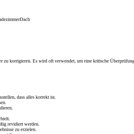
adezimmer
Dach
der zu korrigieren. Es wird oft verwendet, um eine kritische Überprüf
ellen, dass alles korrekt ist.
sen.
dieren.
hielt.
ig revidiert werden.
bnisse zu erzielen.