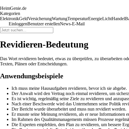
HeimGenie.de
Kategorien
Elektronik
Geld
Versicherung
Wartung
Temperatur
Energie
Licht
Handel
B
Einloggen
Benutzer erstellen
News-E-Mail
Revidieren-Bedeutung
Das Wort revidieren bedeutet, etwas zu überprüfen, zu überarbeiten o
Texten, Plänen oder Entscheidungen.
Anwendungsbeispiele
Ich muss meine Hausaufgaben revidieren, bevor ich sie abgebe.
Der Anwalt wird den Vertrag noch einmal revidieren, um sicherzust
Es ist wichtig, regelmäßig seine Ziele zu revidieren und anzupas
Nach einer Beschwerde wird das Unternehmen seine Politik revi
Der Bericht wurde überarbeitet und muss nun revidiert werden.
Er musste seine Meinung revidieren, als er neue Informationen er
Im Rahmen des Qualitätsmanagements müssen Prozesse regelmäß
Die Experten empfehlen, den Plan zu revidieren, um bessere Erge