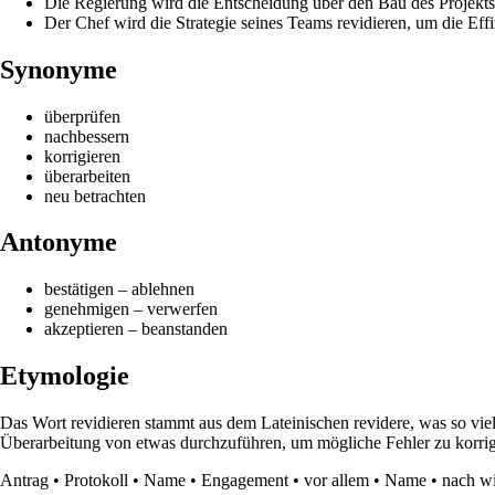
Die Regierung wird die Entscheidung über den Bau des Projekts 
Der Chef wird die Strategie seines Teams revidieren, um die Effi
Synonyme
überprüfen
nachbessern
korrigieren
überarbeiten
neu betrachten
Antonyme
bestätigen – ablehnen
genehmigen – verwerfen
akzeptieren – beanstanden
Etymologie
Das Wort revidieren stammt aus dem Lateinischen revidere, was so viel
Überarbeitung von etwas durchzuführen, um mögliche Fehler zu korri
Antrag
•
Protokoll
•
Name
•
Engagement
•
vor allem
•
Name
•
nach wi