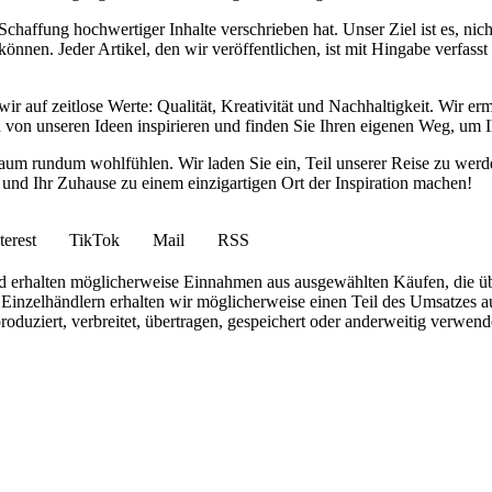
haffung hochwertiger Inhalte verschrieben hat. Unser Ziel ist es, nich
nnen. Jeder Artikel, den wir veröffentlichen, ist mit Hingabe verfass
wir auf zeitlose Werte: Qualität, Kreativität und Nachhaltigkeit. Wir 
h von unseren Ideen inspirieren und finden Sie Ihren eigenen Weg, um I
ohnraum rundum wohlfühlen. Wir laden Sie ein, Teil unserer Reise zu 
nd Ihr Zuhause zu einem einzigartigen Ort der Inspiration machen!
terest
TikTok
Mail
RSS
 und erhalten möglicherweise Einnahmen aus ausgewählten Käufen, die ü
inzelhändlern erhalten wir möglicherweise einen Teil des Umsatzes au
roduziert, verbreitet, übertragen, gespeichert oder anderweitig verwen