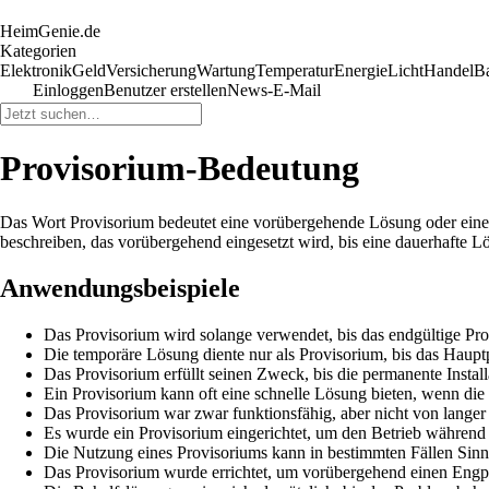
HeimGenie.de
Kategorien
Elektronik
Geld
Versicherung
Wartung
Temperatur
Energie
Licht
Handel
B
Einloggen
Benutzer erstellen
News-E-Mail
Provisorium-Bedeutung
Das Wort Provisorium bedeutet eine vorübergehende Lösung oder eine Zw
beschreiben, das vorübergehend eingesetzt wird, bis eine dauerhafte 
Anwendungsbeispiele
Das Provisorium wird solange verwendet, bis das endgültige Prod
Die temporäre Lösung diente nur als Provisorium, bis das Haupt
Das Provisorium erfüllt seinen Zweck, bis die permanente Install
Ein Provisorium kann oft eine schnelle Lösung bieten, wenn die 
Das Provisorium war zwar funktionsfähig, aber nicht von langer
Es wurde ein Provisorium eingerichtet, um den Betrieb während
Die Nutzung eines Provisoriums kann in bestimmten Fällen Sin
Das Provisorium wurde errichtet, um vorübergehend einen Engp