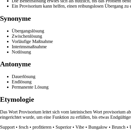
Die Behelfslösung erwies sich als nützlich, bis das Problem beh
Ein Provisorium kann helfen, einen reibungslosen Übergang 
Synonyme
Übergangslösung
Zwischenlösung
Vorläufige Maßnahme
Interimsmaßnahme
Notlösung
Antonyme
Dauerlösung
Endlösung
Permanente Lösung
Etymologie
Das Wort Provisorium leitet sich vom lateinischen Wort provisorium a
eingerichtet wurde, um eine Funktion zu erfüllen, bis etwas Endgül
Support
•
fesch
•
profitieren
•
Superior
•
Vibe
•
Bungalow
•
Brunch
•