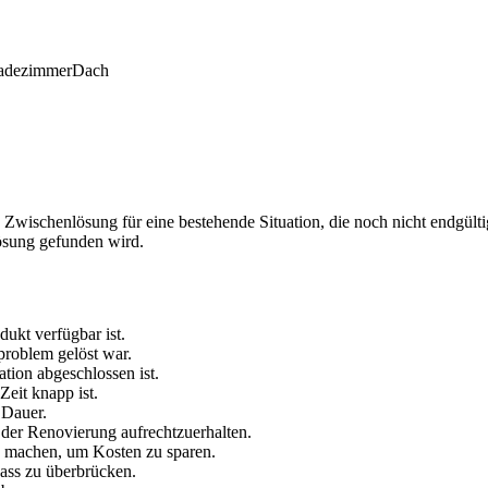
adezimmer
Dach
ischenlösung für eine bestehende Situation, die noch nicht endgültig 
Lösung gefunden wird.
ukt verfügbar ist.
problem gelöst war.
ation abgeschlossen ist.
Zeit knapp ist.
 Dauer.
 der Renovierung aufrechtzuerhalten.
n machen, um Kosten zu sparen.
ass zu überbrücken.