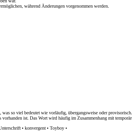
oben war.
zu ermöglichen, während Änderungen vorgenommen werden.
b, was so viel bedeutet wie vorläufig, übergangsweise oder provisoris
tiges vorhanden ist. Das Wort wird häufig im Zusammenhang mit tempo
Unterschrift
•
konvergent
•
Toyboy
•