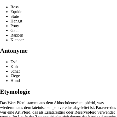
Ross
Equide
Stute
Hengst
Pony
Gaul
Rappen
Klepper
Antonyme
Esel
Kuh
Schaf
Ziege
Hund
Etymologie
Das Wort Pferd stammt aus dem Althochdeutschen phërid, was
wiederum aus dem lateinischen paraveredus abgeleitet ist. Paraveredus
war eine Art Pferd, das als Ersatzreittier oder Reservepferd verwendet
wurde. Im Laufe der Zeit entwickelte sich daraus das heutige deutsche