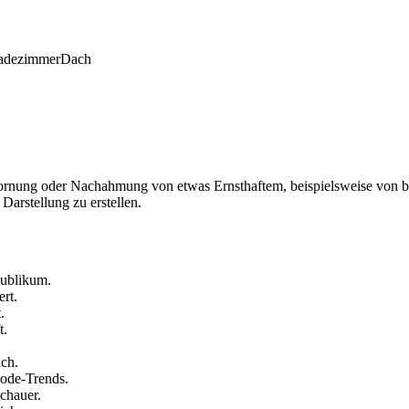
adezimmer
Dach
lhornung oder Nachahmung von etwas Ernsthaftem, beispielsweise von 
Darstellung zu erstellen.
Publikum.
ert.
.
t.
ich.
 Mode-Trends.
schauer.