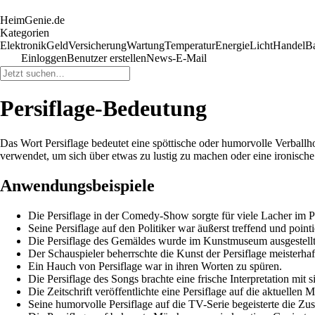
HeimGenie.de
Kategorien
Elektronik
Geld
Versicherung
Wartung
Temperatur
Energie
Licht
Handel
B
Einloggen
Benutzer erstellen
News-E-Mail
Persiflage-Bedeutung
Das Wort Persiflage bedeutet eine spöttische oder humorvolle Verbal
verwendet, um sich über etwas zu lustig zu machen oder eine ironische 
Anwendungsbeispiele
Die Persiflage in der Comedy-Show sorgte für viele Lacher im 
Seine Persiflage auf den Politiker war äußerst treffend und pointi
Die Persiflage des Gemäldes wurde im Kunstmuseum ausgestellt
Der Schauspieler beherrschte die Kunst der Persiflage meisterhaf
Ein Hauch von Persiflage war in ihren Worten zu spüren.
Die Persiflage des Songs brachte eine frische Interpretation mit s
Die Zeitschrift veröffentlichte eine Persiflage auf die aktuellen
Seine humorvolle Persiflage auf die TV-Serie begeisterte die Zu