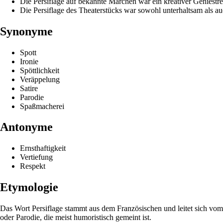
Die Persiflage auf bekannte Märchen war ein kreativer Geniestre
Die Persiflage des Theaterstücks war sowohl unterhaltsam als au
Synonyme
Spott
Ironie
Spöttlichkeit
Veräppelung
Satire
Parodie
Spaßmacherei
Antonyme
Ernsthaftigkeit
Vertiefung
Respekt
Etymologie
Das Wort Persiflage stammt aus dem Französischen und leitet sich vom 
oder Parodie, die meist humoristisch gemeint ist.