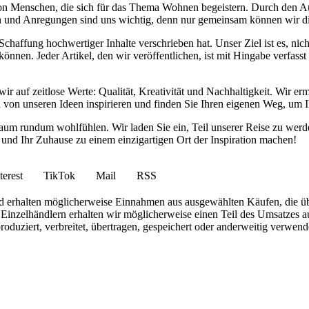
von Menschen, die sich für das Thema Wohnen begeistern. Durch den 
anken und Anregungen sind uns wichtig, denn nur gemeinsam können wir 
haffung hochwertiger Inhalte verschrieben hat. Unser Ziel ist es, nich
nnen. Jeder Artikel, den wir veröffentlichen, ist mit Hingabe verfass
wir auf zeitlose Werte: Qualität, Kreativität und Nachhaltigkeit. Wir 
h von unseren Ideen inspirieren und finden Sie Ihren eigenen Weg, um I
ohnraum rundum wohlfühlen. Wir laden Sie ein, Teil unserer Reise zu 
nd Ihr Zuhause zu einem einzigartigen Ort der Inspiration machen!
terest
TikTok
Mail
RSS
 und erhalten möglicherweise Einnahmen aus ausgewählten Käufen, die ü
inzelhändlern erhalten wir möglicherweise einen Teil des Umsatzes au
roduziert, verbreitet, übertragen, gespeichert oder anderweitig verwen