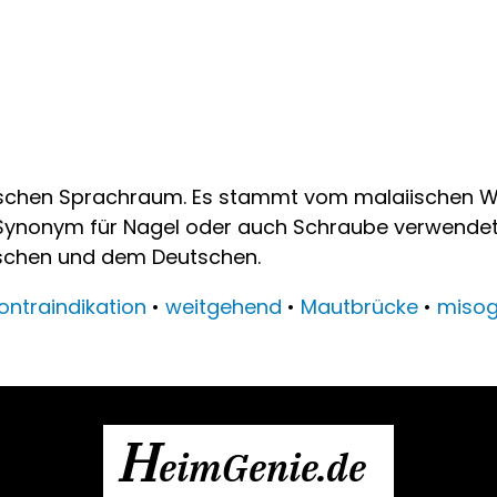
ischen Sprachraum. Es stammt vom malaiischen Wor
Synonym für Nagel oder auch Schraube verwendet. E
ischen und dem Deutschen.
ontraindikation
•
weitgehend
•
Mautbrücke
•
miso
H
eimGenie.de