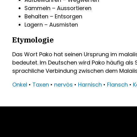
Sammeln – Aussortieren
Behalten – Entsorgen
Lagern – Ausmisten
Etymologie
Das Wort Pako hat seinen Ursprung im malai
bedeutet. Im Deutschen wird Pako häufig als 
sprachliche Verbindung zwischen dem Malai
Onkel
•
Taxen
•
nervös
•
Harnisch
•
Flansch
•
K