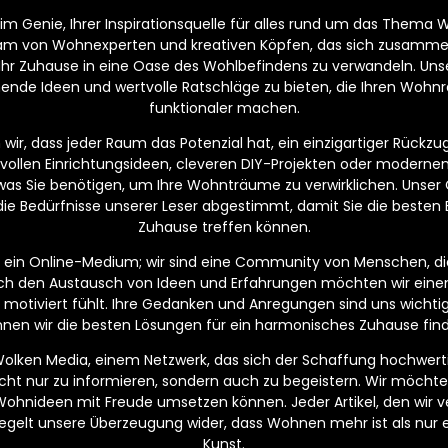
m Genie, Ihrer Inspirationsquelle für alles rund um das Thema W
eam von Wohnexperten und kreativen Köpfen, das sich zusamm
 Ihr Zuhause in eine Oase des Wohlbefindens zu verwandeln. Unser
nende Ideen und wertvolle Ratschläge zu bieten, die Ihren Wo
funktionaler machen.
ir, dass jeder Raum das Potenzial hat, ein einzigartiger Rückzugs
lvollen Einrichtungsideen, cleveren DIY-Projekten oder moderne
, was Sie benötigen, um Ihre Wohnträume zu verwirklichen. Unser C
die Bedürfnisse unserer Leser abgestimmt, damit Sie die besten 
Zuhause treffen können.
ur ein Online-Medium; wir sind eine Community von Menschen, di
ch den Austausch von Ideen und Erfahrungen möchten wir eine
und motiviert fühlt. Ihre Gedanken und Anregungen sind uns wich
nen wir die besten Lösungen für ein harmonisches Zuhause fin
 Wolken Media, einem Netzwerk, das sich der Schaffung hochwerti
 nicht nur zu informieren, sondern auch zu begeistern. Wir möchte
Wohnideen mit Freude umsetzen können. Jeder Artikel, den wir ver
egelt unsere Überzeugung wider, dass Wohnen mehr ist als nur ei
Kunst.