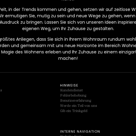
Welt, in der Trends kommen und gehen, setzen wir auf zeitlose Wer
Wir ermutigen Sie, mutig zu sein und neue Wege zu gehen, wenn
Ausdruck zu bringen. Lassen Sie sich von unseren Ideen inspirier
eigenen Weg, um Ihr Zuhause zu gestalten.
 größtes Anliegen, dass Sie sich in Ihrem Wohnraum rundum wohlf
werden und gemeinsam mit uns neue Horizonte im Bereich Wohn
Magie des Wohnens erleben und Ihr Zuhause zu einem einzigarti
machen!
HINWEISE
ds
Kundendienst
Fehlerbehebung
Benutzererfahrung
Werde ein Teil von uns
Gib ein Trinkgeld
INTERNE NAVIGATION