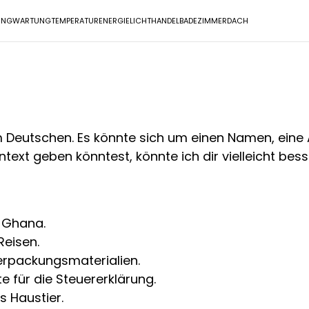
UNG
WARTUNG
TEMPERATUR
ENERGIE
LICHT
HANDEL
BADEZIMMER
DACH
 Deutschen. Es könnte sich um einen Namen, eine 
ext geben könntest, könnte ich dir vielleicht bess
n Ghana.
Reisen.
erpackungsmaterialien.
 für die Steuererklärung.
 Haustier.