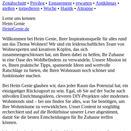
Zeitabschnitt
•
Privileg
•
Engagement
•
erwarten
•
Antiklimax
•
gießen
•
torpedieren
•
Woche
•
Haptik
•
Attrappe
•
Lerne uns kennen
Heim Genie
HeimGenie.de
Willkommen bei Heim Genie, Ihrer Inspirationsquelle für alles rund
um das Thema Wohnen! Wir sind ein leidenschaftliches Team von
Wohnexperten und kreativen Köpfen, das sich
zusammengeschlossen hat, um Ihnen dabei zu helfen, Ihr Zuhause
in eine Oase des Wohlbefindens zu verwandeln. Unsere Mission ist
es, Ihnen praktische Tipps, spannende Ideen und wertvolle
Ratschläge zu bieten, die Ihren Wohnraum noch schöner und
funktionaler machen.
Bei Heim Genie glauben wir, dass jeder Raum das Potenzial hat, ein
einzigartiger Rückzugsort zu sein. Egal, ob Sie auf der Suche nach
stilvollen Einrichtungsideen, cleveren DIY-Projekten oder modernen
Wohntrends sind – bei uns finden Sie alles, was Sie benötigen, um
Ihre Wohnträume zu verwirklichen. Unser Content ist sorgfältig
recherchiert und auf die Bedürfnisse unserer Leser abgestimmt,
damit Sie die besten Entscheidungen für Ihr Zuhause treffen
können.