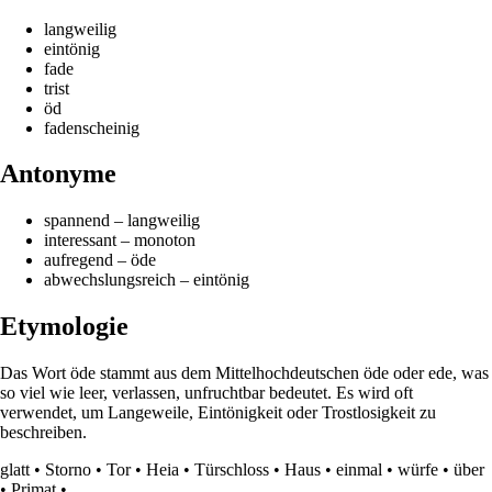
langweilig
eintönig
fade
trist
öd
fadenscheinig
Antonyme
spannend – langweilig
interessant – monoton
aufregend – öde
abwechslungsreich – eintönig
Etymologie
Das Wort öde stammt aus dem Mittelhochdeutschen öde oder ede, was
so viel wie leer, verlassen, unfruchtbar bedeutet. Es wird oft
verwendet, um Langeweile, Eintönigkeit oder Trostlosigkeit zu
beschreiben.
glatt
•
Storno
•
Tor
•
Heia
•
Türschloss
•
Haus
•
einmal
•
würfe
•
über
•
Primat
•