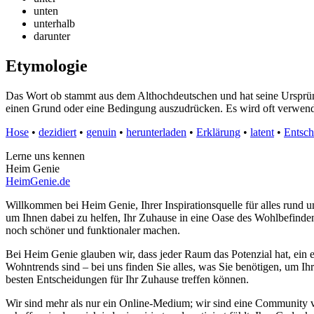
unten
unterhalb
darunter
Etymologie
Das Wort ob stammt aus dem Althochdeutschen und hat seine Ursprün
einen Grund oder eine Bedingung auszudrücken. Es wird oft verwen
Hose
•
dezidiert
•
genuin
•
herunterladen
•
Erklärung
•
latent
•
Entsch
Lerne uns kennen
Heim Genie
HeimGenie.de
Willkommen bei Heim Genie, Ihrer Inspirationsquelle für alles run
um Ihnen dabei zu helfen, Ihr Zuhause in eine Oase des Wohlbefinden
noch schöner und funktionaler machen.
Bei Heim Genie glauben wir, dass jeder Raum das Potenzial hat, ein e
Wohntrends sind – bei uns finden Sie alles, was Sie benötigen, um Ih
besten Entscheidungen für Ihr Zuhause treffen können.
Wir sind mehr als nur ein Online-Medium; wir sind eine Community