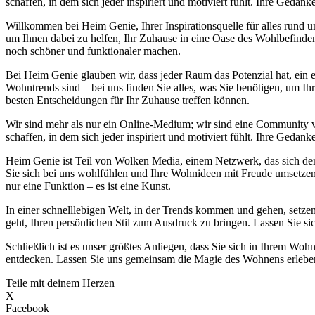
schaffen, in dem sich jeder inspiriert und motiviert fühlt. Ihre Ge
Willkommen bei Heim Genie, Ihrer Inspirationsquelle für alles run
um Ihnen dabei zu helfen, Ihr Zuhause in eine Oase des Wohlbefinden
noch schöner und funktionaler machen.
Bei Heim Genie glauben wir, dass jeder Raum das Potenzial hat, ein e
Wohntrends sind – bei uns finden Sie alles, was Sie benötigen, um Ih
besten Entscheidungen für Ihr Zuhause treffen können.
Wir sind mehr als nur ein Online-Medium; wir sind eine Community
schaffen, in dem sich jeder inspiriert und motiviert fühlt. Ihre Ge
Heim Genie ist Teil von Wolken Media, einem Netzwerk, das sich der S
Sie sich bei uns wohlfühlen und Ihre Wohnideen mit Freude umsetzen k
nur eine Funktion – es ist eine Kunst.
In einer schnelllebigen Welt, in der Trends kommen und gehen, setzen
geht, Ihren persönlichen Stil zum Ausdruck zu bringen. Lassen Sie si
Schließlich ist es unser größtes Anliegen, dass Sie sich in Ihrem 
entdecken. Lassen Sie uns gemeinsam die Magie des Wohnens erleben 
Teile mit deinem Herzen
X
Facebook