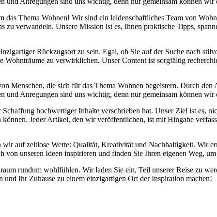
danken und Anregungen sind uns wichtig, denn nur gemeinsam können wir
d um das Thema Wohnen! Wir sind ein leidenschaftliches Team von Wohn
s zu verwandeln. Unsere Mission ist es, Ihnen praktische Tipps, span
inzigartiger Rückzugsort zu sein. Egal, ob Sie auf der Suche nach sti
re Wohnträume zu verwirklichen. Unser Content ist sorgfältig recherchi
 von Menschen, die sich für das Thema Wohnen begeistern. Durch den
danken und Anregungen sind uns wichtig, denn nur gemeinsam können wir
chaffung hochwertiger Inhalte verschrieben hat. Unser Ziel ist es, nic
önnen. Jeder Artikel, den wir veröffentlichen, ist mit Hingabe verfas
 wir auf zeitlose Werte: Qualität, Kreativität und Nachhaltigkeit. Wi
ch von unseren Ideen inspirieren und finden Sie Ihren eigenen Weg, um 
Wohnraum rundum wohlfühlen. Wir laden Sie ein, Teil unserer Reise zu
und Ihr Zuhause zu einem einzigartigen Ort der Inspiration machen!