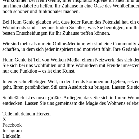
Willkommen bei Heim Genie, Ihrer Inspirationsquelle für alles run
um Ihnen dabei zu helfen, Ihr Zuhause in eine Oase des Wohlbefinden
noch schöner und funktionaler machen.
Bei Heim Genie glauben wir, dass jeder Raum das Potenzial hat, ein e
Wohntrends sind – bei uns finden Sie alles, was Sie benötigen, um Ih
besten Entscheidungen für Ihr Zuhause treffen können.
Wir sind mehr als nur ein Online-Medium; wir sind eine Community
schaffen, in dem sich jeder inspiriert und motiviert fühlt. Ihre Ge
Heim Genie ist Teil von Wolken Media, einem Netzwerk, das sich der S
Sie sich bei uns wohlfühlen und Ihre Wohnideen mit Freude umsetzen k
nur eine Funktion – es ist eine Kunst.
In einer schnelllebigen Welt, in der Trends kommen und gehen, setzen
geht, Ihren persönlichen Stil zum Ausdruck zu bringen. Lassen Sie si
Schließlich ist es unser größtes Anliegen, dass Sie sich in Ihrem 
entdecken. Lassen Sie uns gemeinsam die Magie des Wohnens erleben 
Teile mit deinem Herzen
X
Facebook
Instagram
LinkedIn