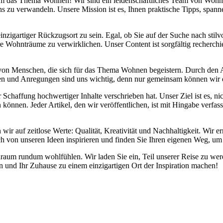
d um das Thema Wohnen! Wir sind ein leidenschaftliches Team von Wohn
s zu verwandeln. Unsere Mission ist es, Ihnen praktische Tipps, span
inzigartiger Rückzugsort zu sein. Egal, ob Sie auf der Suche nach sti
re Wohnträume zu verwirklichen. Unser Content ist sorgfältig recherchi
 von Menschen, die sich für das Thema Wohnen begeistern. Durch den
danken und Anregungen sind uns wichtig, denn nur gemeinsam können wir
chaffung hochwertiger Inhalte verschrieben hat. Unser Ziel ist es, nic
önnen. Jeder Artikel, den wir veröffentlichen, ist mit Hingabe verfas
 wir auf zeitlose Werte: Qualität, Kreativität und Nachhaltigkeit. Wi
ch von unseren Ideen inspirieren und finden Sie Ihren eigenen Weg, um 
Wohnraum rundum wohlfühlen. Wir laden Sie ein, Teil unserer Reise zu
und Ihr Zuhause zu einem einzigartigen Ort der Inspiration machen!