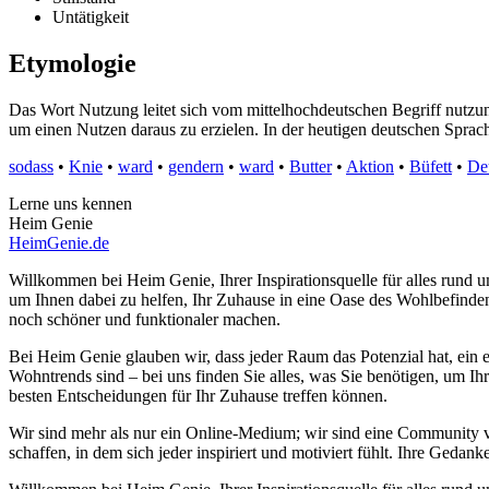
Untätigkeit
Etymologie
Das Wort Nutzung leitet sich vom mittelhochdeutschen Begriff nutz
um einen Nutzen daraus zu erzielen. In der heutigen deutschen Spr
sodass
•
Knie
•
ward
•
gendern
•
ward
•
Butter
•
Aktion
•
Büfett
•
De
Lerne uns kennen
Heim Genie
HeimGenie.de
Willkommen bei Heim Genie, Ihrer Inspirationsquelle für alles run
um Ihnen dabei zu helfen, Ihr Zuhause in eine Oase des Wohlbefinden
noch schöner und funktionaler machen.
Bei Heim Genie glauben wir, dass jeder Raum das Potenzial hat, ein e
Wohntrends sind – bei uns finden Sie alles, was Sie benötigen, um Ih
besten Entscheidungen für Ihr Zuhause treffen können.
Wir sind mehr als nur ein Online-Medium; wir sind eine Community
schaffen, in dem sich jeder inspiriert und motiviert fühlt. Ihre Ge