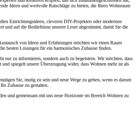
experten und kreativen Köpfen, das sich zusammengeschlossen hat,
nende Ideen und wertvolle Ratschläge zu bieten, die Ihren Wohnraum
lvollen Einrichtungsideen, cleveren DIY-Projekten oder modernen
ert und auf die Bedürfnisse unserer Leser abgestimmt, damit Sie die
 Austausch von Ideen und Erfahrungen möchten wir einen Raum
 die besten Lösungen für ein harmonisches Zuhause finden.
ht nur zu informieren, sondern auch zu begeistern. Wir möchten, dass
st und spiegelt unsere Überzeugung wider, dass Wohnen mehr ist als
r ermutigen Sie, mutig zu sein und neue Wege zu gehen, wenn es darum
Ihr Zuhause zu gestalten.
 werden und gemeinsam mit uns neue Horizonte im Bereich Wohnen zu