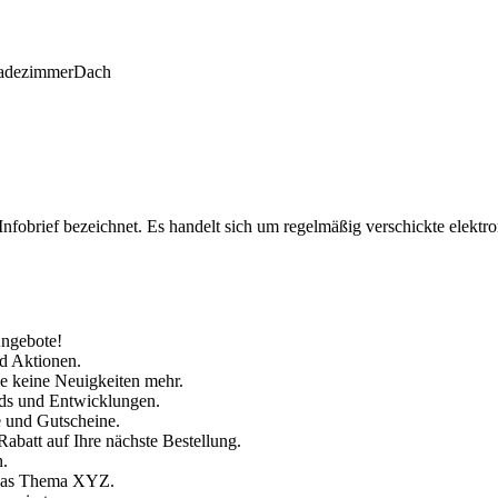
adezimmer
Dach
fobrief bezeichnet. Es handelt sich um regelmäßig verschickte elektr
Angebote!
nd Aktionen.
ie keine Neuigkeiten mehr.
nds und Entwicklungen.
e und Gutscheine.
abatt auf Ihre nächste Bestellung.
n.
m das Thema XYZ.