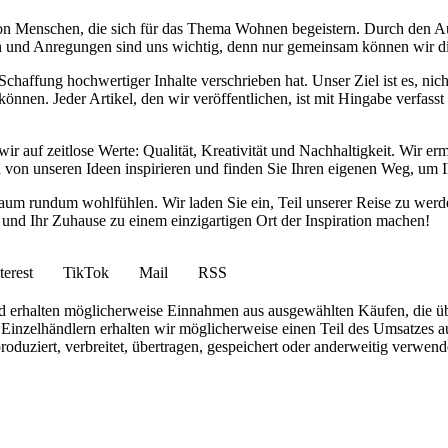
von Menschen, die sich für das Thema Wohnen begeistern. Durch den 
anken und Anregungen sind uns wichtig, denn nur gemeinsam können wir 
haffung hochwertiger Inhalte verschrieben hat. Unser Ziel ist es, nich
nnen. Jeder Artikel, den wir veröffentlichen, ist mit Hingabe verfass
wir auf zeitlose Werte: Qualität, Kreativität und Nachhaltigkeit. Wir 
h von unseren Ideen inspirieren und finden Sie Ihren eigenen Weg, um I
ohnraum rundum wohlfühlen. Wir laden Sie ein, Teil unserer Reise zu 
nd Ihr Zuhause zu einem einzigartigen Ort der Inspiration machen!
terest
TikTok
Mail
RSS
 und erhalten möglicherweise Einnahmen aus ausgewählten Käufen, die ü
inzelhändlern erhalten wir möglicherweise einen Teil des Umsatzes au
roduziert, verbreitet, übertragen, gespeichert oder anderweitig verwen