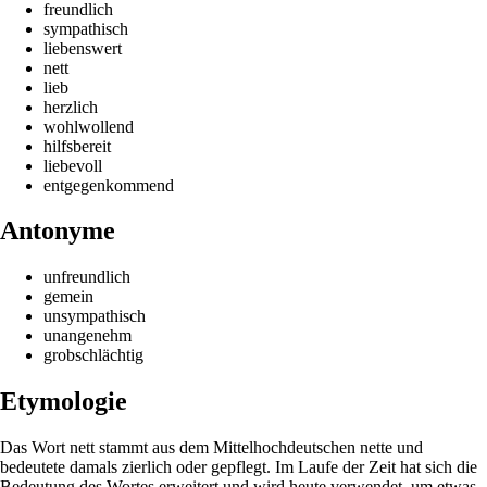
freundlich
sympathisch
liebenswert
nett
lieb
herzlich
wohlwollend
hilfsbereit
liebevoll
entgegenkommend
Antonyme
unfreundlich
gemein
unsympathisch
unangenehm
grobschlächtig
Etymologie
Das Wort nett stammt aus dem Mittelhochdeutschen nette und
bedeutete damals zierlich oder gepflegt. Im Laufe der Zeit hat sich die
Bedeutung des Wortes erweitert und wird heute verwendet, um etwas