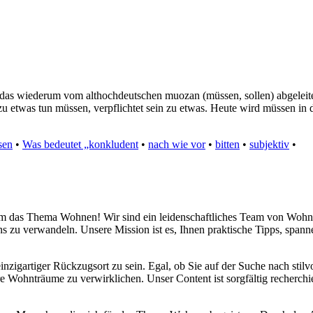
s wiederum vom althochdeutschen muozan (müssen, sollen) abgeleitet
zu etwas tun müssen, verpflichtet sein zu etwas. Heute wird müssen in
sen
•
Was bedeutet „konkludent
•
nach wie vor
•
bitten
•
subjektiv
•
d um das Thema Wohnen! Wir sind ein leidenschaftliches Team von Wohn
s zu verwandeln. Unsere Mission ist es, Ihnen praktische Tipps, span
inzigartiger Rückzugsort zu sein. Egal, ob Sie auf der Suche nach sti
re Wohnträume zu verwirklichen. Unser Content ist sorgfältig recherchi