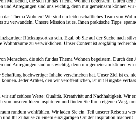
 von Menschen, die sich für das Thema Wohnen begeistern. Durch den
danken und Anregungen sind uns wichtig, denn nur gemeinsam können wir
d um das Thema Wohnen! Wir sind ein leidenschaftliches Team von Wohn
s zu verwandeln. Unsere Mission ist es, Ihnen praktische Tipps, span
inzigartiger Rückzugsort zu sein. Egal, ob Sie auf der Suche nach sti
re Wohnträume zu verwirklichen. Unser Content ist sorgfältig recherchi
 von Menschen, die sich für das Thema Wohnen begeistern. Durch den
danken und Anregungen sind uns wichtig, denn nur gemeinsam können wir
chaffung hochwertiger Inhalte verschrieben hat. Unser Ziel ist es, nic
önnen. Jeder Artikel, den wir veröffentlichen, ist mit Hingabe verfas
 wir auf zeitlose Werte: Qualität, Kreativität und Nachhaltigkeit. Wi
ch von unseren Ideen inspirieren und finden Sie Ihren eigenen Weg, um 
Wohnraum rundum wohlfühlen. Wir laden Sie ein, Teil unserer Reise zu
und Ihr Zuhause zu einem einzigartigen Ort der Inspiration machen!