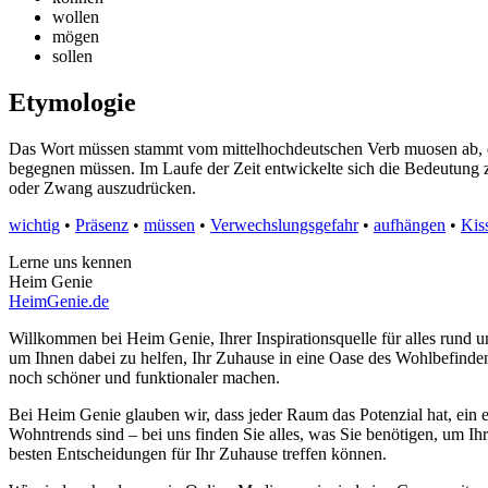
wollen
mögen
sollen
Etymologie
Das Wort müssen stammt vom mittelhochdeutschen Verb muosen ab, da
begegnen müssen. Im Laufe der Zeit entwickelte sich die Bedeutung 
oder Zwang auszudrücken.
wichtig
•
Präsenz
•
müssen
•
Verwechslungsgefahr
•
aufhängen
•
Kis
Lerne uns kennen
Heim Genie
HeimGenie.de
Willkommen bei Heim Genie, Ihrer Inspirationsquelle für alles run
um Ihnen dabei zu helfen, Ihr Zuhause in eine Oase des Wohlbefinden
noch schöner und funktionaler machen.
Bei Heim Genie glauben wir, dass jeder Raum das Potenzial hat, ein e
Wohntrends sind – bei uns finden Sie alles, was Sie benötigen, um Ih
besten Entscheidungen für Ihr Zuhause treffen können.