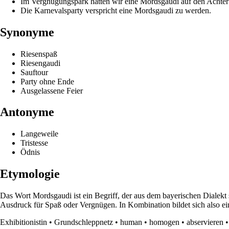
Im Vergnügungspark hatten wir eine Mordsgaudi auf den Achte
Die Karnevalsparty verspricht eine Mordsgaudi zu werden.
Synonyme
Riesenspaß
Riesengaudi
Sauftour
Party ohne Ende
Ausgelassene Feier
Antonyme
Langeweile
Tristesse
Ödnis
Etymologie
Das Wort Mordsgaudi ist ein Begriff, der aus dem bayerischen Dialekt
Ausdruck für Spaß oder Vergnügen. In Kombination bildet sich also ein
Exhibitionistin
•
Grundschleppnetz
•
human
•
homogen
•
abservieren