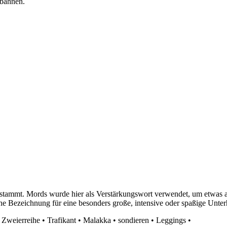
rbahnen.
 stammt. Mords wurde hier als Verstärkungswort verwendet, um etwas al
e Bezeichnung für eine besonders große, intensive oder spaßige Unterh
•
Zweierreihe
•
Trafikant
•
Malakka
•
sondieren
•
Leggings
•