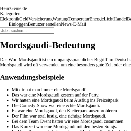
HeimGenie.de
Kategorien
Elektronik
Geld
Versicherung
Wartung
Temperatur
Energie
Licht
Handel
B
Einloggen
Benutzer erstellen
News-E-Mail
Mordsgaudi-Bedeutung
Das Wort Mordsgaudi ist ein umgangssprachlicher Begriff im Deutschen 
Mordsgaudi wird oft verwendet, um eine besonders gute Zeit oder eine 
Anwendungsbeispiele
Mit dir hat man immer eine Mordsgaudi!
Das war eine Mordsgaudi gestern auf der Party.
Wir hatten eine Mordsgaudi beim Ausflug ins Freizeitpark.
Die Comedy-Show war eine echte Mordsgaudi.
Es war eine Mordsgaudi, den Kletterpark auszuprobieren.
Der Film war total lustig, eine richtige Mordsgaudi.
Bei dem Team-Event hatten wir eine Mordsgaudi zusammen.
Das Konzert war eine Mordsgaudi mit den besten Songs.