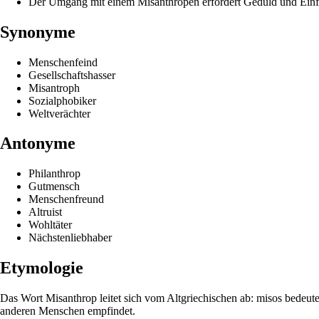
Der Umgang mit einem Misanthropen erfordert Geduld und Ein
Synonyme
Menschenfeind
Gesellschaftshasser
Misantroph
Sozialphobiker
Weltverächter
Antonyme
Philanthrop
Gutmensch
Menschenfreund
Altruist
Wohltäter
Nächstenliebhaber
Etymologie
Das Wort Misanthrop leitet sich vom Altgriechischen ab: misos bedeute
anderen Menschen empfindet.