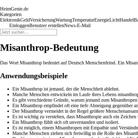
HeimGenie.de
Kategorien
Elektronik
Geld
Versicherung
Wartung
Temperatur
Energie
Licht
Handel
B
Einloggen
Benutzer erstellen
News-E-Mail
Misanthrop-Bedeutung
Das Wort Misanthrop bedeutet auf Deutsch Menschenfeind. Ein Misanth
Anwendungsbeispiele
Ein Misanthrop ist jemand, der die Menschheit ablehnt.
Manche Menschen entwickeln im Laufe ihres Lebens misanthro
Es gibt verschiedene Gründe, warum jemand zum Misanthropen
Ein Misanthrop empfindet oft eine tiefe Abneigung gegenüber 
Der Misanthrop vermeidet in der Regel größere Menschenansa
Es ist wichtig zu verstehen, dass Misanthropie auch ein Zeichen
Ein Misanthrop fühlt sich oft unverstanden und isoliert.
Es ist möglich, einem Misanthropen mit Empathie und Verständn
Manche Menschen ziehen sich freiwillig in die Rolle des Misant