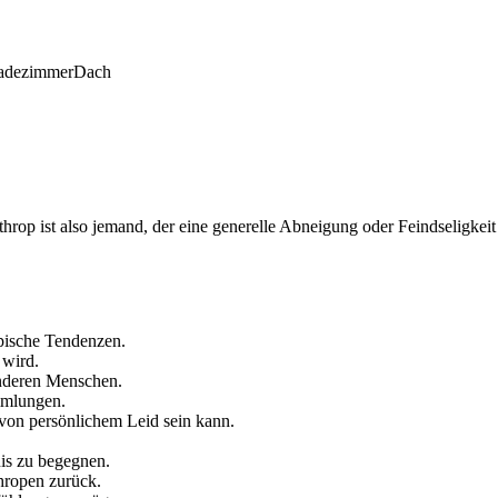
adezimmer
Dach
rop ist also jemand, der eine generelle Abneigung oder Feindseligke
pische Tendenzen.
 wird.
anderen Menschen.
mmlungen.
 von persönlichem Leid sein kann.
is zu begegnen.
hropen zurück.