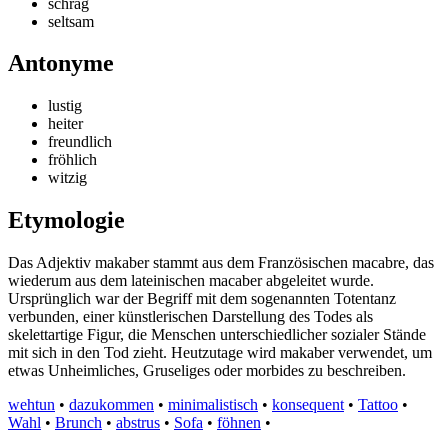
schräg
seltsam
Antonyme
lustig
heiter
freundlich
fröhlich
witzig
Etymologie
Das Adjektiv makaber stammt aus dem Französischen macabre, das
wiederum aus dem lateinischen macaber abgeleitet wurde.
Ursprünglich war der Begriff mit dem sogenannten Totentanz
verbunden, einer künstlerischen Darstellung des Todes als
skelettartige Figur, die Menschen unterschiedlicher sozialer Stände
mit sich in den Tod zieht. Heutzutage wird makaber verwendet, um
etwas Unheimliches, Gruseliges oder morbides zu beschreiben.
wehtun
•
dazukommen
•
minimalistisch
•
konsequent
•
Tattoo
•
Wahl
•
Brunch
•
abstrus
•
Sofa
•
föhnen
•