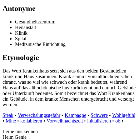
Antonyme
Gesundheitszentrum
Heilanstalt
Klinik
Spital
Medizinische Einrichtung
Etymologie
Das Wort Krankenhaus setzt sich aus den beiden Bestandteilen
krank und Haus zusammen. Krank stammt vom althochdeutschen
chranc, was so viel wie schwach oder krank bedeutet, während
Haus auf das althochdeutsche hus zurückgeht und einfach Gebäude
oder Unterkunft bedeutet. Somit bezeichnet das Wort Krankenhaus
ein Gebäude, in dem kranke Menschen untergebracht und versorgt
werden.
Steak
•
Verwechslungsgefahr
•
Kampagne
•
Schwere
•
Wohlgefühl
•
Mine
•
kollabieren
•
Vorweihnachtszeit
•
initialisieren
•
ob
•
Lerne uns kennen
Heim Genie