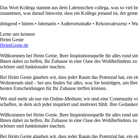
Das Wort Kollega stammt aus dem Lateinischen collega, was so viel b
zusammen, was darauf hinweist, dass ein Kollega jemand ist, der geme
dringend
•
hinten
•
ödematös
•
Außerortsstraße
•
Rekonvaleszenz
•
W
Lerne uns kennen
Heim Genie
HeimGenie.de
Willkommen bei Heim Genie, Ihrer Inspirationsquelle für alles rund
Ihnen dabei zu helfen, Ihr Zuhause in eine Oase des Wohlbefindens zu
schöner und funktionaler machen.
Bei Heim Genie glauben wir, dass jeder Raum das Potenzial hat, ein ei
Wohntrends sind – bei uns finden Sie alles, was Sie benötigen, um Ihre
besten Entscheidungen für Ihr Zuhause treffen können.
Wir sind mehr als nur ein Online-Medium; wir sind eine Community 
schaffen, in dem sich jeder inspiriert und motiviert fühlt. Ihre Ged
Willkommen bei Heim Genie, Ihrer Inspirationsquelle für alles rund
Ihnen dabei zu helfen, Ihr Zuhause in eine Oase des Wohlbefindens zu
schöner und funktionaler machen.
Bei Heim Genie glauben wir, dass jeder Raum das Potenzial hat, ein ei