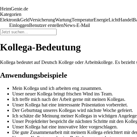
HeimGenie.de
Kategorien
Elektronik
Geld
Versicherung
Wartung
Temperatur
Energie
Licht
Handel
B
Einloggen
Benutzer erstellen
News-E-Mail
Kollega-Bedeutung
Kollega bedeutet auf Deutsch Kollege oder Arbeitskollege. Es bezieht
Anwendungsbeispiele
Mein Kollega und ich arbeiten eng zusammen.
Unser neuer Kollega bringt frischen Wind ins Team.
Ich treffe mich nach der Arbeit gerne mit meinen Kollegas.
Unser Kollega hat eine interessante Präsentation vorbereitet.
Der Geburtstag unseres Kollegas wird nächste Woche gefeiert.
Ich schätze die Meinung meiner Kollegas in wichtigen Angelege
Unser Projektleiter bespricht die nächsten Schritte mit den Kolle
Unser Kollega hat eine innovative Idee vorgeschlagen.
Die gute Zusammenarbeit mit meinem Kollega erleichtert mir den