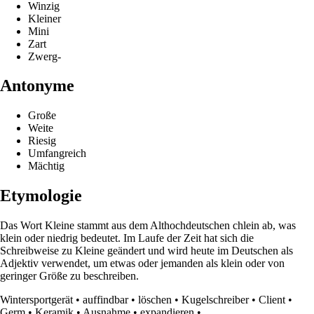
Winzig
Kleiner
Mini
Zart
Zwerg-
Antonyme
Große
Weite
Riesig
Umfangreich
Mächtig
Etymologie
Das Wort Kleine stammt aus dem Althochdeutschen chlein ab, was
klein oder niedrig bedeutet. Im Laufe der Zeit hat sich die
Schreibweise zu Kleine geändert und wird heute im Deutschen als
Adjektiv verwendet, um etwas oder jemanden als klein oder von
geringer Größe zu beschreiben.
Wintersportgerät
•
auffindbar
•
löschen
•
Kugelschreiber
•
Client
•
Germ
•
Keramik
•
Ausnahme
•
expandieren
•