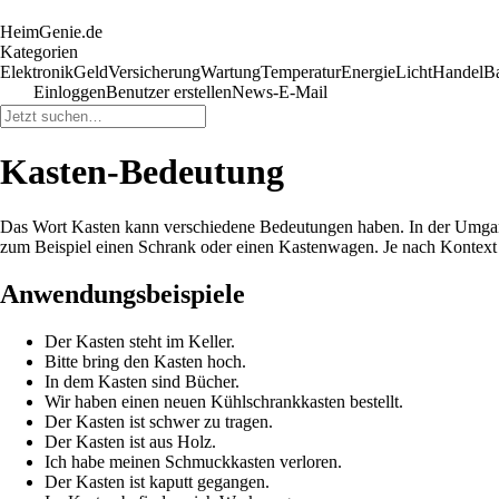
HeimGenie.de
Kategorien
Elektronik
Geld
Versicherung
Wartung
Temperatur
Energie
Licht
Handel
B
Einloggen
Benutzer erstellen
News-E-Mail
Kasten-Bedeutung
Das Wort Kasten kann verschiedene Bedeutungen haben. In der Umgangs
zum Beispiel einen Schrank oder einen Kastenwagen. Je nach Kontex
Anwendungsbeispiele
Der Kasten steht im Keller.
Bitte bring den Kasten hoch.
In dem Kasten sind Bücher.
Wir haben einen neuen Kühlschrankkasten bestellt.
Der Kasten ist schwer zu tragen.
Der Kasten ist aus Holz.
Ich habe meinen Schmuckkasten verloren.
Der Kasten ist kaputt gegangen.